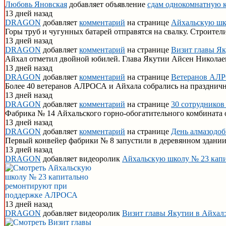
Любовь Яновская
добавляет объявление
сдам однокомнатную к
13 дней назад
DRAGON
добавляет
комментарий
на странице
Айхальскую шк
Горы труб и чугунных батарей отправятся на свалку. Строите
13 дней назад
DRAGON
добавляет
комментарий
на странице
Визит главы Як
Айхал отметил двойной юбилей. Глава Якутии Айсен Николае
13 дней назад
DRAGON
добавляет
комментарий
на странице
Ветеранов АЛРО
Более 40 ветеранов АЛРОСА и Айхала собрались на празднич
13 дней назад
DRAGON
добавляет
комментарий
на странице
30 сотрудников
Фабрика № 14 Айхальского горно-обогатительного комбината от
13 дней назад
DRAGON
добавляет
комментарий
на странице
День алмазодоб
Первый конвейер фабрики № 8 запустили в деревянном здании,
13 дней назад
DRAGON
добавляет видеоролик
Айхальскую школу № 23 кап
13 дней назад
DRAGON
добавляет видеоролик
Визит главы Якутии в Айхал: