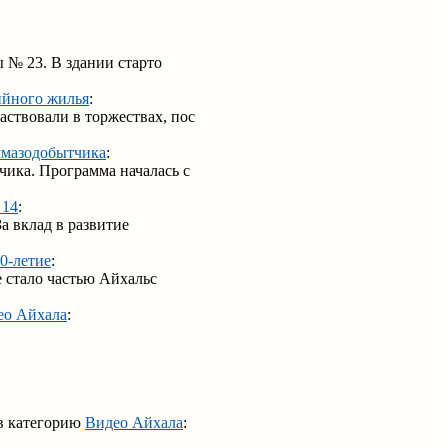
 № 23. В здании старто
ийного жилья
:
ствовали в торжествах, пос
лмазодобытчика
:
ика. Программа началась с
 14
:
а вклад в развитие
0-летие
:
е стало частью Айхальс
ео Айхала
:
в категорию
Видео Айхала
: