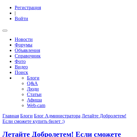
Регистрация
|
Войти
Новости
Форумы
Объявления
Справочник
Фото
Видео
Поиск
Блоги
Q&A
Люди
Статьи
Афиша
Web-cam
Главная
Блоги
Блог Администратора
Летайте Добролетем!
Если сможете купить билет :)
Летайте Добролетем! Если сможете