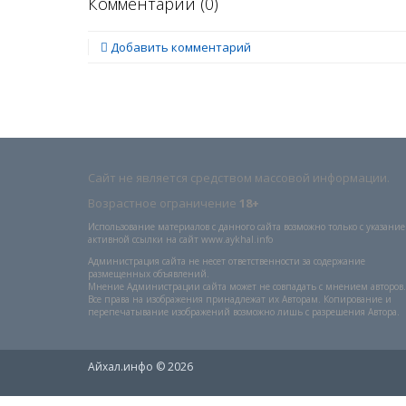
Комментарии (
0
)
Добавить комментарий
Сайт не является средством массовой информации.
Возрастное ограничение
18+
Использование материалов с данного сайта возможно только с указани
активной ссылки на сайт www.aykhal.info
Администрация сайта не несет ответственности за содержание
размещенных объявлений.
Мнение Администрации сайта может не совпадать с мнением авторов.
Все права на изображения принадлежат их Авторам. Копирование и
перепечатывание изображений возможно лишь с разрешения Автора.
Айхал.инфо © 2026