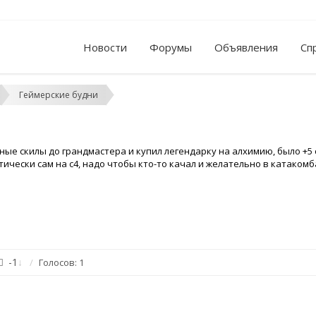
Новости
Форумы
Объявления
Сп
Геймерские будни
ые скилы до грандмастера и купил легендарку на алхимию, было +5 с
ктически сам на с4, надо чтобы кто-то качал и желательно в катако
-1
↓
Голосов: 1