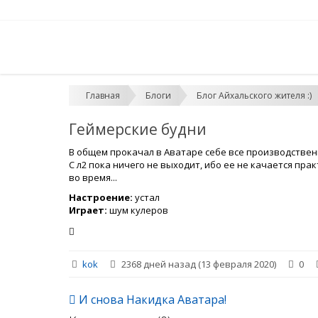
Главная
Блоги
Блог Айхальского жителя :)
Геймерские будни
В общем прокачал в Аватаре себе все производственн
С л2 пока ничего не выходит, ибо ее не качается пра
во время...
Настроение:
устал
Играет:
шум кулеров
kok
2368 дней назад (13 февраля 2020)
0
И снова Накидка Аватара!