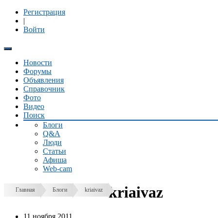
Регистрация
|
Войти
Новости
Форумы
Объявления
Справочник
Фото
Видео
Поиск
Блоги
Q&A
Люди
Статьи
Афиша
Web-cam
kriaivaz
Главная
Блоги
kriaivaz
11 ноября 2011