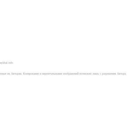
aykhal.info
длежат их Авторам. Копирование и перепечатывание изображений возможно лишь с разрешения Автора.