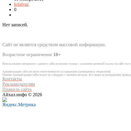
kriaivaz
0
Нет записей.
Сайт не является средством массовой информации.
Возрастное ограничение
18+
Использование материалов с данного сайта возможно только с указанием активной ссылки на сайт www.
Администрация сайта не несет ответственности за содержание размещенных объявлений.
Мнение Администрации сайта может не совпадать с мнением авторов. Все права на изображения прина
Контакты
Рекламодателям
Правила сайта
Айхал.инфо © 2026