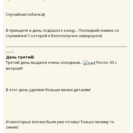
Случайная собачка))
В принцепе и день подошол к концу... Последний снимок со
стремянки! С которой я блогополучно навернулся)
------------------------------------------------------------------------------------------------------
-------
День третий
)
Третий день выдался очень холодным...
Почти -35 с
ветром!!!
В этот день уделяли больше мелки деталям!
И некоторые ёлочки были уже готовы! Только пичиму то
синие)