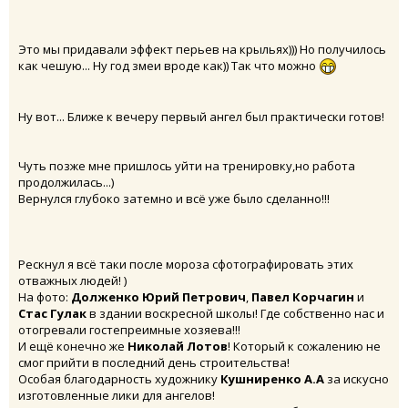
Это мы придавали эффект перьев на крыльях))) Но получилось
как чешую... Ну год змеи вроде как)) Так что можно
Ну вот... Ближе к вечеру первый ангел был практически готов!
Чуть позже мне пришлось уйти на тренировку,но работа
продолжилась...)
Вернулся глубоко затемно и всё уже было сделанно!!!
Рескнул я всё таки после мороза сфотографировать этих
отважных людей! )
На фото:
Долженко Юрий Петрович
,
Павел Корчагин
и
Стас Гулак
в здании воскресной школы! Где собственно нас и
отогревали гостепреимные хозяева!!!
И ещё конечно же
Николай Лотов
! Который к сожалению не
смог прийти в последний день строительства!
Особая благодарность художнику
Кушниренко А.А
за искусно
изготовленные лики для ангелов!