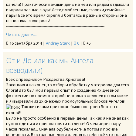
качели) Практически каждый день на ней или рядом отдыхали
и играли разные люди! Дети,влюбленные,старики,семейные
пары! Все это время скрепя и болтаясь в разные стороны она
выполняла свою роль!
---------------------------------------------------------------------------------
Читать далее......
16 сентября 2014 |
Andrey Stark
|
0
|
+5
От и До или как мы Ангела
возводили)
Всех с праздником Рождества Христова!
Закончил я на конец то отбор и обработку материала для сего
блога! Это был мой первый опыт по созданию 4х дневной
фотосессии во время которой несколько человек (в том числе
и я) вырезали из 2х снежных промоугольных блоков Ангелов!
Так же силами прихожан было построен Вертеп с
иконой!
Было не просто,особенно в первый день! Так как я не знал как
нужно одеться и пришол почти на легке! О чем через пару
часов пожалел... Сначала одубели ноги,а потом и прочие
конечности. В остальные дни я одевал на себя всё что только