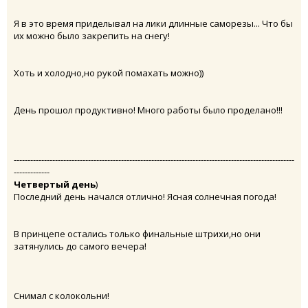
Я в это время приделывал на лики длинные саморезы... Что бы
их можно было закрепить на снегу!
Хоть и холодно,но рукой помахать можно))
День прошол продуктивно! Много работы было проделано!!!
------------------------------------------------------------------------------------------------------
-------------
Четвертый день
)
Последний день начался отлично! Ясная солнечная погода!
В принцепе остались только финальные штрихи,но они
затянулись до самого вечера!
Снимал с колокольни!