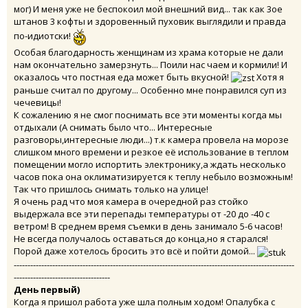
мог) И меня уже не беспокоил мой внешний вид... так как 3ое
штанов 3 кофты и здоровенный пуховик выглядили и правда
по-идиотски!
Особая благодарность женщинам из храма которые не дали
нам окончательно замерзнуть... Поили нас чаем и кормили! И
оказалось что постная еда может быть вкусной!
Хотя я
раньше считал по другому... Особенно мне понравился суп из
чечевицы!
К сожалению я не смог поснимать все эти моменты когда мы
отдыхали (А снимать было что... Интересные
разговоры,интересные люди...) т.к камера провела на морозе
слишком много времени и резкое её использование в теплом
помещении могло испортить электронику,а ждать несколько
часов пока она оклиматизируется к теплу небыло возможным!
Так что пришлось снимать только на улице!
Я очень рад что моя камера в очередной раз стойко
выдержала все эти перепады температуры от -20 до -40 с
ветром! В среднем время съемки в день занимало 5-6 часов!
Не всегда получалось оставаться до конца,но я старался!
Порой даже хотелось бросить это всё и пойти домой...
------------------------------------------------------------------------------------------------------
-----------------------------------
День первый)
Когда я пришол работа уже шла полным ходом! Опалубка с