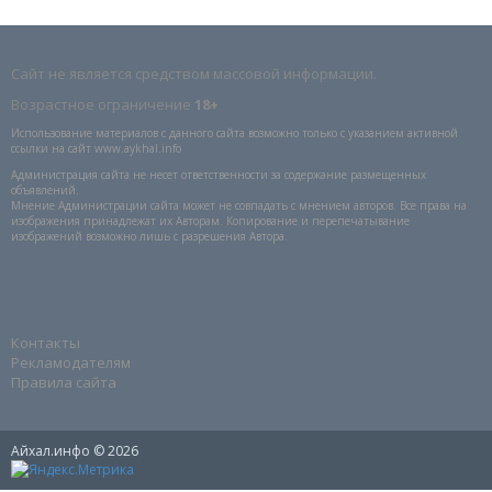
Сайт не является средством массовой информации.
Возрастное ограничение
18+
Использование материалов с данного сайта возможно только с указанием активной
ссылки на сайт www.aykhal.info
Администрация сайта не несет ответственности за содержание размещенных
объявлений.
Мнение Администрации сайта может не совпадать с мнением авторов. Все права на
изображения принадлежат их Авторам. Копирование и перепечатывание
изображений возможно лишь с разрешения Автора.
Контакты
Рекламодателям
Правила сайта
Айхал.инфо © 2026