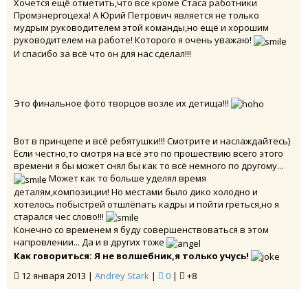
Хочется ещё отметить,что все кроме Стаса работники
Промэнергоцеха! А Юрий Петрович является не только
мудрым руководителем этой команды,но ещё и хорошим
руководителем на работе! Которого я очень уважаю!
И спасибо за всё что он для нас сделал!!!
Это финальное фото творцов возле их детища!!!
Вот в принцепе и всё ребятушки!!! Смотрите и наслаждайтесь)
Если честно,то смотря на всё это по прошествию всего этого
времени я бы может снял бы как то всё немного по другому...
Может как то больше уделял время
деталям,композиции! Но местами было дико холодно и
хотелось побыстрей отшлёпать кадры и пойти греться,но я
старался чес слово!!!
Конечно со временем я буду совершенствоваться в этом
напровлении... Да и в других тоже
Как говориться: Я не волшебник,я только учусь!
12 января 2013 |
Andrey Stark
|
0
|
+8