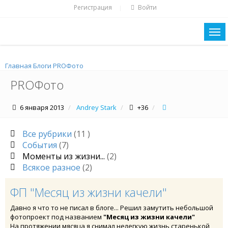
Регистрация
Войти
|
Главная
Блоги
PROФото
PROФото
6 января 2013
Andrey Stark
+36
Все рубрики
(11 )
События
(7)
Моменты из жизни...
(2)
Всякое разное
(2)
ФП "Месяц из жизни качели"
Давно я что то не писал в блоге... Решил замутить небольшой
фотопроект под названием
"Месяц из жизни качели"
На протяжении мясяца я снимал нелегкую жизнь старенькой