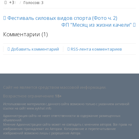
+3
↑
Голосов: 3
Фестиваль силовых видов спорта (Фото ч. 2)
ФП "Месяц из жизни качели"
Комментарии (
1
)
Добавить комментарий
RSS-лента комментариев
Сайт не является средством массовой информации.
Возрастное ограничение
18+
Использование материалов с данного сайта возможно только с указанием активной
ссылки на сайт www.aykhal.info
Администрация сайта не несет ответственности за содержание размещенных
объявлений.
Мнение Администрации сайта может не совпадать с мнением авторов. Все права на
изображения принадлежат их Авторам. Копирование и перепечатывание
изображений возможно лишь с разрешения Автора.