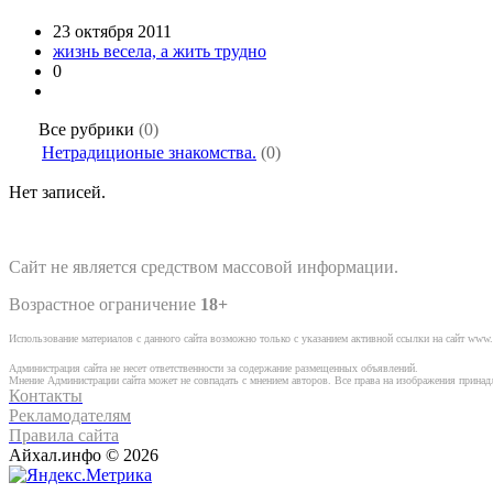
23 октября 2011
жизнь весела, а жить трудно
0
Все рубрики
(0)
Нетрадиционые знакомства.
(0)
Нет записей.
Сайт не является средством массовой информации.
Возрастное ограничение
18+
Использование материалов с данного сайта возможно только с указанием активной ссылки на сайт www.
Администрация сайта не несет ответственности за содержание размещенных объявлений.
Мнение Администрации сайта может не совпадать с мнением авторов. Все права на изображения прина
Контакты
Рекламодателям
Правила сайта
Айхал.инфо © 2026