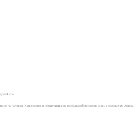
aykhal.info
длежат их Авторам. Копирование и перепечатывание изображений возможно лишь с разрешения Автора.