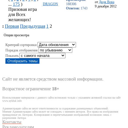
от
Дядя Вова
...
175
)
DRAGON
188306
9 декабря 2012
Ответов:
1743
Призовая игра
для Всех
желающих!
:
Первая
Предыдущая
1
2
Опции просмотра
Критерий сортировки
Порядок отображения
Показать
Отобразить темы
Сайт не является средством массовой информации.
Возрастное ограничение
18+
Использование материалов с данного сайта возможно только с указанием активной ссылки на сайт
www.aykhal.info
Администрация сайта не несет ответственности за содержание размещенных объявлений.
Мнение Администрации сайта может не совпадать с мнением авторов. Все права на изображения
принадлежат их Авторам. Копирование и перепечатывание изображений возможно лишь с
разрешения Автора.
Контакты
Рекламодателям