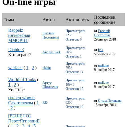
On-line игры
Последнее
Темы
Автор
Активность
сообщение
Rappelz
Просмотров:
от
Евгений
Евгений
интересная
2233
Посетитель
Посетитель
Ответов:
0
29 января 2018
ММОРПГ
Просмотров:
Diablo 3
от
kok
Andrey Stark
5657
Кто играет?
5 декабря 2017
Ответов:
1
Просмотров:
от
mellone
warface
(
1
,
2
)
idakin
7958
9 ноября 2017
Ответов:
14
World of Tanks
(
Просмотров:
Артур
от
mellone
1
,
2
)
10971
Шиманчик
9 ноября 2017
Ответов:
15
YouTube
сервер wow в
Просмотров:
от
Ольга Полякова
Сахателеком
(
1
RR
9206
15 ноября 2014
Ответов:
10
,
2
)
[РЕШЕНО]
ПеретЯгиваниЕ
(
1
,
2
,
3
,
4
,
5
,
Просмотров: