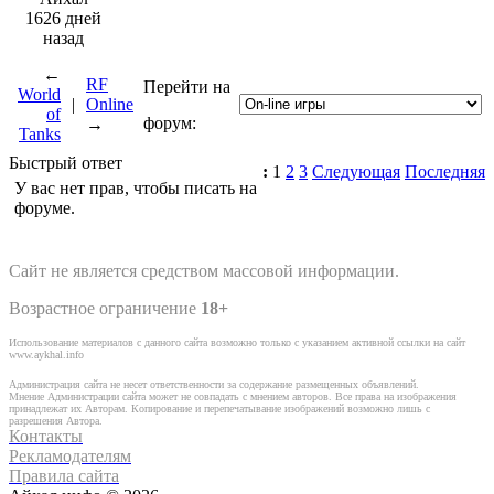
1626 дней
назад
←
RF
Перейти на
World
|
Online
of
форум:
→
Tanks
Быстрый ответ
:
1
2
3
Следующая
Последняя
У вас нет прав, чтобы писать на
форуме.
Сайт не является средством массовой информации.
Возрастное ограничение
18+
Использование материалов с данного сайта возможно только с указанием активной ссылки на сайт
www.aykhal.info
Администрация сайта не несет ответственности за содержание размещенных объявлений.
Мнение Администрации сайта может не совпадать с мнением авторов. Все права на изображения
принадлежат их Авторам. Копирование и перепечатывание изображений возможно лишь с
разрешения Автора.
Контакты
Рекламодателям
Правила сайта