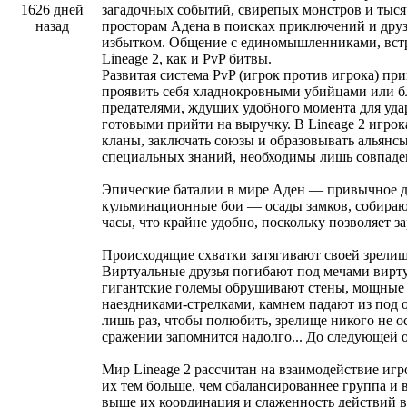
1626 дней
загадочных событий, свирепых монстров и тыся
назад
просторам Адена в поисках приключений и друз
избытком. Общение с единомышленниками, встр
Lineage 2, как и PvP битвы.
Развитая система PvP (игрок против игрока) пр
проявить себя хладнокровными убийцами или 
предателями, ждущих удобного момента для удар
готовыми прийти на выручку. В Lineage 2 игрок
кланы, заключать союзы и образовывать альянс
специальных знаний, необходимы лишь совпаден
Эпические баталии в мире Аден — привычное дел
кульминационные бои — осады замков, собираю
часы, что крайне удобно, поскольку позволяет з
Происходящие схватки затягивают своей зрелищ
Виртуальные друзья погибают под мечами вирту
гигантские големы обрушивают стены, мощные
наездниками-стрелками, камнем падают из под об
лишь раз, чтобы полюбить, зрелище никого не 
сражении запомнится надолго... До следующей 
Мир Lineage 2 рассчитан на взаимодействие иг
их тем больше, чем сбалансированнее группа и
выше их координация и слаженность действий в