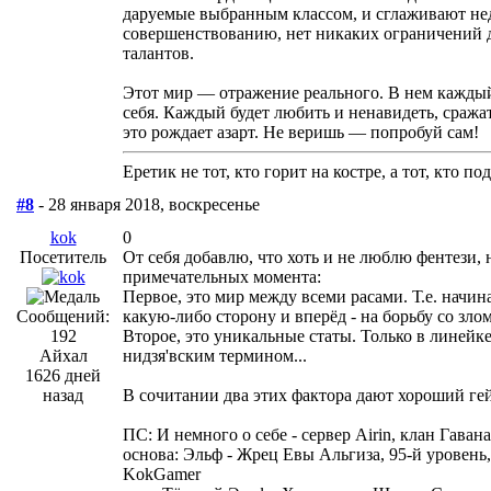
даруемые выбранным классом, и сглаживают нед
совершенствованию, нет никаких ограничений д
талантов.
Этот мир — отражение реального. В нем каждый
себя. Каждый будет любить и ненавидеть, сража
это рождает азарт. Не веришь — попробуй сам!
Еретик не тот, кто горит на костре, а тот, кто п
#8
- 28 января 2018, воскресенье
kok
0
Посетитель
От себя добавлю, что хоть и не люблю фентези, 
примечательных момента:
Первое, это мир между всеми расами. Т.е. начина
Сообщений:
какую-либо сторону и вперёд - на борьбу со зло
192
Второе, это уникальные статы. Только в линейке 
Айхал
нидзя'вским термином...
1626 дней
назад
В сочитании два этих фактора дают хороший гей
ПС: И немного о себе - сервер Airin, клан Гавана
основа: Эльф - Жрец Евы Альгиза, 95-й уровень,
KokGamer