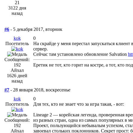
21
3122 дня
назад
#6
- 5 декабря 2017, вторник
kok
0
Посетитель
На скрайде у меня перестал запускаться клиент
сервер.
Сейчас там установлено обновление Salvation
ht
Сообщений:
192
Еретик не тот, кто горит на костре, а тот, кто п
Айхал
1626 дней
назад
#7
- 28 января 2018, воскресенье
kok
0
Посетитель
Для тех, кто не знает что за игра такая, - вот:
Lineage 2 — корейская легенда, проверенная вр
Сообщений:
из разных стран, одна из самых популярных в
192
Проект, пользующийся небывалым успехом, стал
Айхал
завоевал стольких поклонников. Секрет прост: