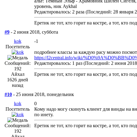
альт: Тёмный Эльф - Храмовник Шилен Сигеля, 8
уровень, ник Aykhal
Редактировалось: 2 раза (Последний: 28 января 2
Еретик не тот, кто горит на костре, а тот, кто п
#9
- 2 июня 2018, суббота
kok
-1
Посетитель
подробнее классы за каждую расу можно посмотр
https://l2central.info/wiki/%D0%9A%D0%B
Сообщений:
Редактировалось: 1 раз (Последний: 2 июня 2018 
192
Айхал
Еретик не тот, кто горит на костре, а тот, кто п
1626 дней
назад
#10
- 25 июня 2018, понедельник
kok
0
Посетитель
Кому надо могу скинуть клиент для винды на в
по инету.
Сообщений:
Еретик не тот, кто горит на костре, а тот, кто п
192
Айхал