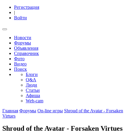
Регистрация
|
Войти
Новости
Форумы
Объявления
Справочник
Фото
Видео
Поиск
Блоги
Q&A
Люди
Статьи
Афиша
Web-cam
Главная
Форумы
On-line игры
Shroud of the Avatar - Forsaken
Virtues
Shroud of the Avatar - Forsaken Virtues