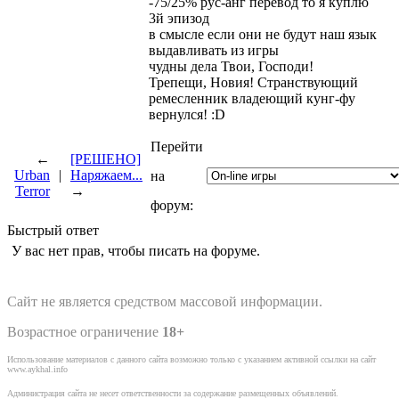
-75/25% рус-анг перевод то я куплю
3й эпизод
в смысле если они не будут наш язык
выдавливать из игры
чудны дела Твои, Господи!
Трепещи, Новия! Странствующий
ремесленник владеющий кунг-фу
вернулся! :D
Перейти
←
[РЕШЕНО]
Urban
|
Наряжаем...
на
Terror
→
форум:
Быстрый ответ
У вас нет прав, чтобы писать на форуме.
Сайт не является средством массовой информации.
Возрастное ограничение
18+
Использование материалов с данного сайта возможно только с указанием активной ссылки на сайт
www.aykhal.info
Администрация сайта не несет ответственности за содержание размещенных объявлений.