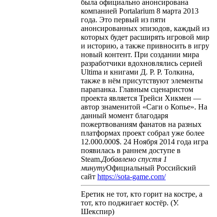
была официально анонсирована
компанией Portalarium 8 марта 2013
года. Это первый из пяти
анонсированных эпизодов, каждый из
которых будет расширять игровой мир
и историю, а также привносить в игру
новый контент. При создании мира
разработчики вдохновлялись серией
Ultima и книгами Д. Р. Р. Толкина,
также в нём присутствуют элементы
парапанка. Главным сценаристом
проекта является Трейси Хикмен —
автор знаменитой «Саги о Копье». На
данный момент благодаря
пожертвованиям фанатов на разных
платформах проект собрал уже более
12.000.000$. 24 Ноября 2014 года игра
появилась в раннем доступе в
Steam.
Добавлено спустя 1
минуту
Официальный Российский
сайт
https://sota-game.com/
Еретик не тот, кто горит на костре, а
тот, кто поджигает костёр. (У.
Шекспир)