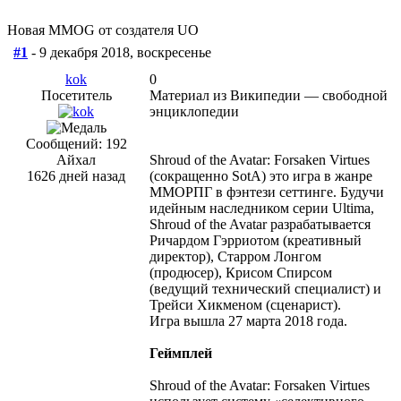
Новая MMOG от создателя UO
#1
- 9 декабря 2018, воскресенье
kok
0
Посетитель
Материал из Википедии — свободной
энциклопедии
Сообщений: 192
Айхал
Shroud of the Avatar: Forsaken Virtues
1626 дней назад
(сокращенно SotA) это игра в жанре
ММОРПГ в фэнтези сеттинге. Будучи
идейным наследником серии Ultima,
Shroud of the Avatar разрабатывается
Ричардом Гэрриотом (креативный
директор), Старром Лонгом
(продюсер), Крисом Спирсом
(ведущий технический специалист) и
Трейси Хикменом (сценарист).
Игра вышла 27 марта 2018 года.
Геймплей
Shroud of the Avatar: Forsaken Virtues