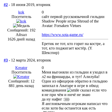
#2
- 18 июня 2019, вторник
kok
0
Посетитель
сайт первой русскоязычной гильдии
Shadow People игры Shroud of the
Avatar: Forsaken Virtues
Сообщений: 192
Айхал
https://www.sota-game.ru/
1626 дней назад
Еретик не тот, кто горит на костре, а
тот, кто поджигает костёр. (У.
Шекспир)
#3
- 12 марта 2024, вторник
Kreator
0
Посетитель
Меня выгоняли из гильдии я уходил в
л2 на фришарды, и тут! Алилуйа!
Сообщений: 12
Один из офицеров обратно в гильдию
881 день назад
запихал в Аватаре в игре в обход
командования
сказал если что
я не при чём и ничё не знаю
да ну нафиг :))))
Я англоязычным игрокам написал что
если хотя бы останется как есть