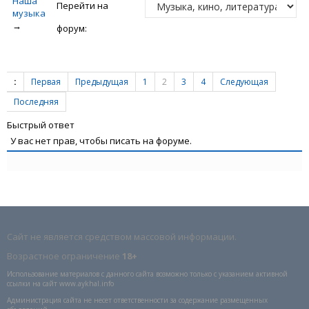
Наша
Перейти на
музыка
→
форум:
:
Первая
Предыдущая
1
2
3
4
Следующая
Последняя
Быстрый ответ
У вас нет прав, чтобы писать на форуме.
Сайт не является средством массовой информации.
Возрастное ограничение
18+
Использование материалов с данного сайта возможно только с указанием активной
ссылки на сайт www.aykhal.info
Администрация сайта не несет ответственности за содержание размещенных