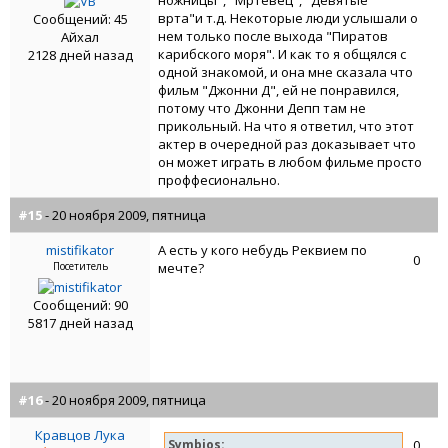
ножницы", "Мртевец", "Девятые
врта"и т.д. Некоторые люди услышали о
Сообщений: 45
нем только после выхода "Пиратов
Айхал
карибского моря". И как то я общялся с
2128 дней назад
одной знакомой, и она мне сказала что
фильм "Джонни Д", ей не понравился,
потому что Джонни Депп там не
прикольный. На что я ответил, что этот
актер в очередной раз доказывает что
он может играть в любом фильме просто
проффесионально.
#15
- 20 ноября 2009, пятница
mistifikator
А есть у кого небудь Реквием по
0
Посетитель
мечте?
Сообщений: 90
5817 дней назад
#16
- 20 ноября 2009, пятница
Кравцов Лука
Symbios:
0