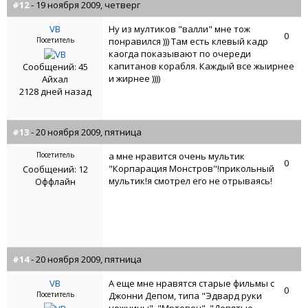
#12
- 19 ноября 2009, четверг
VB
Ну из мултиков "валли" мне тож
0
Посетитель
понравился ))) Там есть клевый кадр
каогда показывают по очереди
капитанов корабля. Каждый все жыирнее
Сообщений: 45
и жирнее ))))
Айхал
2128 дней назад
#13
- 20 ноября 2009, пятница
Посетитель
а мне нравится очень мультик
0
"Корпарация Монстров"!прикольный
Сообщений: 12
мультик!я смотрел его не отрываясь!
Оффлайн
#14
- 20 ноября 2009, пятница
VB
А еще мне нравятся старые фильмы с
0
Посетитель
Джонни Депом, типа "Эдвард руки