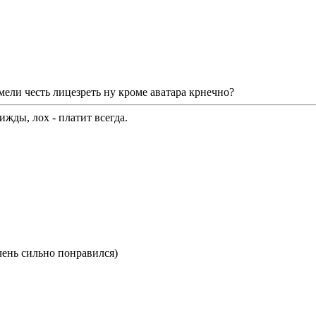
ели честь лицезреть ну кроме аватара крнечно?
жды, лох - платит всегда.
чень сильно понравился)