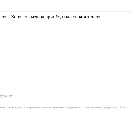
ло... Хорошо - мешок принёс, надо спрятать тело...
aykhal.info
длежат их Авторам. Копирование и перепечатывание изображений возможно лишь с разрешения Автора.