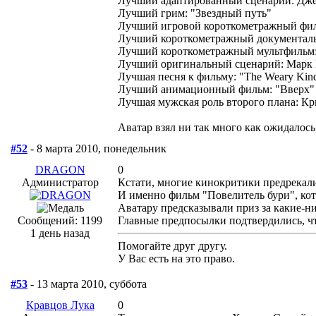
Лучший адаптированный сценарий: Дже
Лучший грим: "Звездный путь"
Лучший игровой короткометражный фил
Лучший короткометражный документал
Лучший короткометражный мультфильм:
Лучший оригинальный сценарий: Марк Б
Лучшая песня к фильму: "The Weary Kin
Лучший анимационный фильм: "Вверх"
Лучшая мужская роль второго плана: Кр
Аватар взял ни так много как ожидалось,
#52
- 8 марта 2010, понедельник
DRAGON
0
Администратор
Кстати, многие кинокритики предрекал
И именно фильм "Повелитель бури", кот
Аватару предсказывали приз за какие-н
Сообщений: 1199
Главные предпосылки подтвердились, чт
1 день назад
Помогайте друг другу.
У Вас есть на это право.
#53
- 13 марта 2010, суббота
Кравцов Лука
0