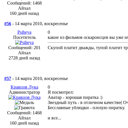
Сообщений: 1468
Айхал
160 дней назад
#56
- 14 марта 2010, воскресенье
Psiheya
0
Посетитель
какие из фильмов оскаронсцев вы уже им
Сообщений: 201
Скупой платит дважды, тупой платит три
Айхал
2728 дней назад
#57
- 14 марта 2010, воскресенье
Кравцов Лука
0
Администратор
Я посмотрел:
Аватар - хорошая пиратка :)
Звездный путь - в отличном качестве( О
Бесславные ублюдки - плохую пиратку.
Сообщений: 1468
Айхал
и все...
160 дней назад