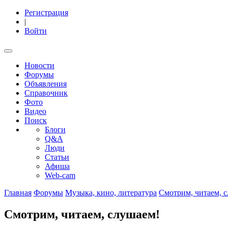
Регистрация
|
Войти
Новости
Форумы
Объявления
Справочник
Фото
Видео
Поиск
Блоги
Q&A
Люди
Статьи
Афиша
Web-cam
Главная
Форумы
Музыка, кино, литература
Смотрим, читаем, 
Смотрим, читаем, слушаем!