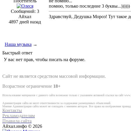
Посетитель
не помню...
помню, только последние 3 буквы...))))))
Сообщений: 3
Айхал
Здравствуй, Дедушка Мороз! Тут такое де
4897 дней назад
Наша музыка
→
Быстрый ответ
У вас нет прав, чтобы писать на форуме.
Сайт не является средством массовой информации.
Возрастное ограничение
18+
Использование материалов с данного сайта возможно только с указанием активной ссылки на сайт www.
Администрация сайта не несет ответственности за содержание размещенных объявлений.
Мнение Администрации сайта может не совпадать с мнением авторов. Все права на изображения прина
Контакты
Рекламодателям
Правила сайта
Айхал.инфо © 2026