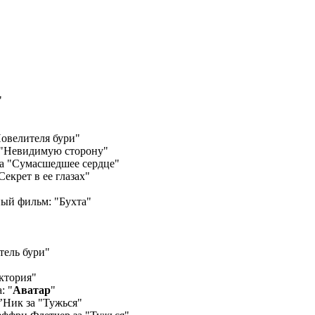
"
Повелителя бури"
а "Невидимую сторону"
а "Сумасшедшее сердце"
екрет в ее глазах"
ый фильм: "Бухта"
тель бури"
ктория"
: "
Аватар
"
’Ник за "Тужься"