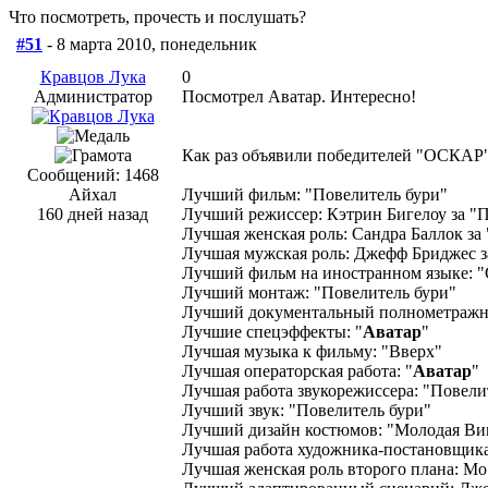
Что посмотреть, прочесть и послушать?
#51
- 8 марта 2010, понедельник
Кравцов Лука
0
Администратор
Посмотрел Аватар. Интересно!
Как раз объявили победителей "ОСКАР
Сообщений: 1468
Айхал
Лучший фильм: "Повелитель бури"
160 дней назад
Лучший режиссер: Кэтрин Бигелоу за "
Лучшая женская роль: Сандра Баллок з
Лучшая мужская роль: Джефф Бриджес з
Лучший фильм на иностранном языке: "С
Лучший монтаж: "Повелитель бури"
Лучший документальный полнометражн
Лучшие спецэффекты: "
Аватар
"
Лучшая музыка к фильму: "Вверх"
Лучшая операторская работа: "
Аватар
"
Лучшая работа звукорежиссера: "Повели
Лучший звук: "Повелитель бури"
Лучший дизайн костюмов: "Молодая Ви
Лучшая работа художника-постановщика
Лучшая женская роль второго плана: Мо