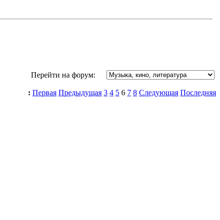
Перейти на форум:
:
Первая
Предыдущая
3
4
5
6
7
8
Следующая
Последняя