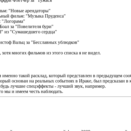
ффри Флетчер за "Тужься"
ьм: "Новые арендаторы"
ьный фильм: "Музыка Пруденса"
 "Логорама"
оал за "Повелителя бури"
d" из "Сумашедшего сердца"
истоф Вальц за "Бесславных ублюдков"
 хотя многих фильмов из этого списка я не видел.
и именно такой расклад, который представлен в предыдущем со
орый основан на реальных событиях в Ираке, был предсказан в 
ибудь лучшие спецэффекты - лучший звук, например.
о мы и имеем честь наблюдать.