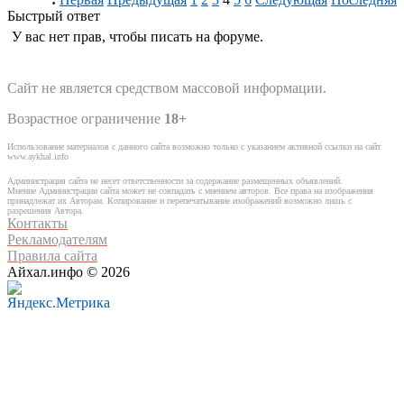
Быстрый ответ
У вас нет прав, чтобы писать на форуме.
Сайт не является средством массовой информации.
Возрастное ограничение
18+
Использование материалов с данного сайта возможно только с указанием активной ссылки на сайт
www.aykhal.info
Администрация сайта не несет ответственности за содержание размещенных объявлений.
Мнение Администрации сайта может не совпадать с мнением авторов. Все права на изображения
принадлежат их Авторам. Копирование и перепечатывание изображений возможно лишь с
разрешения Автора.
Контакты
Рекламодателям
Правила сайта
Айхал.инфо © 2026