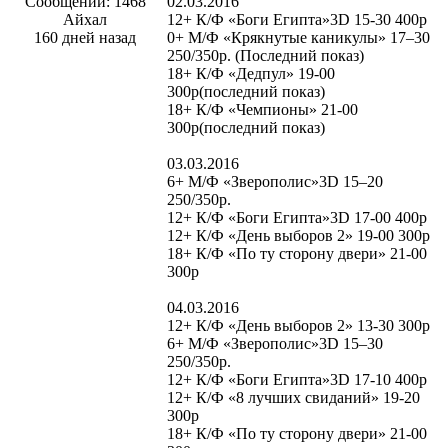
Сообщений: 1468
02.03.2016
Айхал
12+ К/Ф «Боги Египта»3D 15-30 400р
160 дней назад
0+ М/Ф «Крякнутые каникулы» 17–30
250/350р. (Последний показ)
18+ К/Ф «Дедпул» 19-00
300р(последний показ)
18+ К/Ф «Чемпионы» 21-00
300р(последний показ)
03.03.2016
6+ М/Ф «Зверополис»3D 15–20
250/350р.
12+ К/Ф «Боги Египта»3D 17-00 400р
12+ К/Ф «День выборов 2» 19-00 300р
18+ К/Ф «По ту сторону двери» 21-00
300р
04.03.2016
12+ К/Ф «День выборов 2» 13-30 300р
6+ М/Ф «Зверополис»3D 15–30
250/350р.
12+ К/Ф «Боги Египта»3D 17-10 400р
12+ К/Ф «8 лучших свиданий» 19-20
300р
18+ К/Ф «По ту сторону двери» 21-00