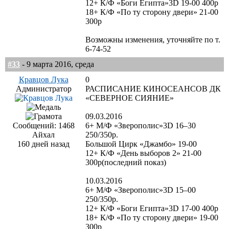
12+ К/Ф «Боги Египта»3D 19-00 400р
18+ К/Ф «По ту сторону двери» 21-00
300р
Возможны изменения, уточняйте по т.
6-74-52
#33
- 9 марта 2016, среда
Кравцов Лука
0
Администратор
РАСПИСАНИЕ КИНОСЕАНСОВ ДК
«СЕВЕРНОЕ СИЯНИЕ»
09.03.2016
Сообщений: 1468
6+ М/Ф «Зверополис»3D 16–30
Айхал
250/350р.
160 дней назад
Большой Цирк «Джамбо» 19-00
12+ К/Ф «День выборов 2» 21-00
300р(последний показ)
10.03.2016
6+ М/Ф «Зверополис»3D 15–00
250/350р.
12+ К/Ф «Боги Египта»3D 17-00 400р
18+ К/Ф «По ту сторону двери» 19-00
300р