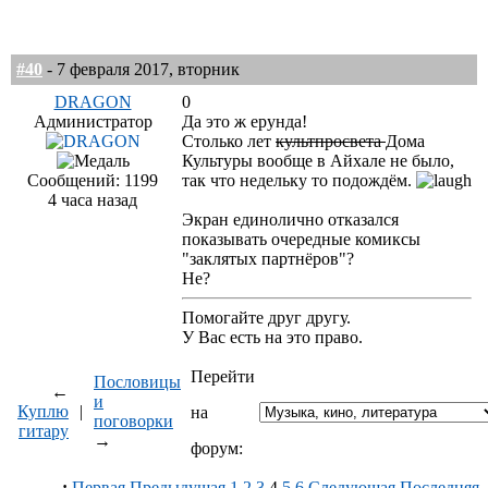
#40
- 7 февраля 2017, вторник
DRAGON
0
Администратор
Да это ж ерунда!
Столько лет
культпросвета
Дома
Культуры вообще в Айхале не было,
Сообщений: 1199
так что недельку то подождём.
4 часа назад
Экран единолично отказался
показывать очередные комиксы
"заклятых партнёров"?
Не?
Помогайте друг другу.
У Вас есть на это право.
Перейти
Пословицы
←
и
Куплю
|
на
поговорки
гитару
→
форум:
:
Первая
Предыдущая
1
2
3
4
5
6
Следующая
Последняя