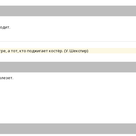
ходит.
тре, а тот, кто поджигает костёр. (У. Шекспир)
олезет.