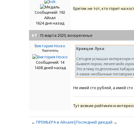
Еретик не тот, кто горит на кос
Сообщений: 192
Айхал
1624 дня назад
#7
- 15 марта 2020, воскресенье
Виктория Носко
Кравцов Лука:
Посетитель
Сегодня услышал интересную п
Сообщений: 14
Бывает порою, течет вода горо
1438 дней назад
Это в тему подтопления Хабаров
А какие необычные поговорки 
Не имей сто рублей, а имей сто
Тут всякие рейтинги и интере
←
ПРЕМЬЕРА в Айхале
|
Последний джедай
→