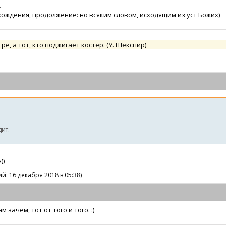
.
ождения, продолжение: но всяким словом, исходящим из уст Божих)
тре, а тот, кто поджигает костёр. (У. Шекспир)
дит.
))
й: 16 декабря 2018 в 05:38)
 зачем, тот от того и того. :)