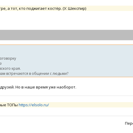
тре, а тот, кто поджигает костёр. (У. Шекспир)
оговорку
ю
ского края.
вам встречаются в общении с людьми?
 друзей. Но в наше время уже наоборот.
сные ТОПы
https://elsolo.ru/
Пер