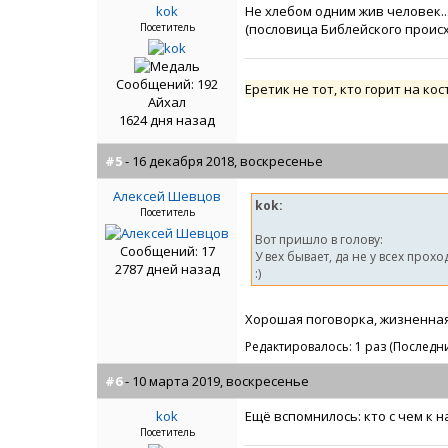
kok
Не хлебом одним жив человек..
Посетитель
(пословица Библейского происх
Сообщений: 192
Еретик не тот, кто горит на кос
Айхал
1624 дня назад
#5
- 16 декабря 2018, воскресенье
Алексей Шевцов
kok:
Посетитель
Вот пришло в голову:
Сообщений: 17
У вех бывает, да не у всех прохо
2787 дней назад
:)
Хорошая поговорка, жизненная
Редактировалось: 1 раз (Последни
#6
- 10 марта 2019, воскресенье
kok
Ещё вспомнилось: кто с чем к нам
Посетитель