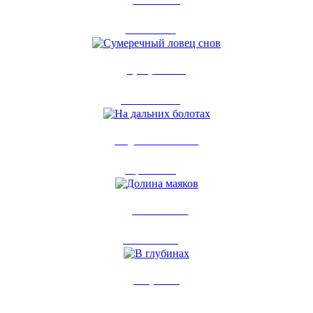
Essence 18+
2 ноя 2014
0
Сумеречный...
30 июл 2014
0
На дальних болотах
5 фев 2014
0
Долина маяков
10 сен 2013
0
В глубинах
16 мая 2013
0