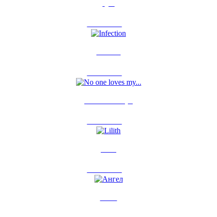
Igor
6 мая 2012
0
Infection
9 янв 2012
0
No one loves my...
7 янв 2012
0
Lilith
6 янв 2012
0
Ангел