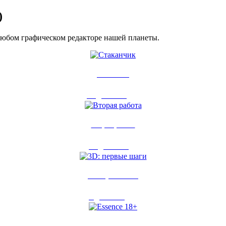
)
любом графическом редакторе нашей планеты.
Стаканчик
12 дек 2014
15
Вторая работа
12 дек 2014
2
3D: первые шаги
5 дек 2014
78