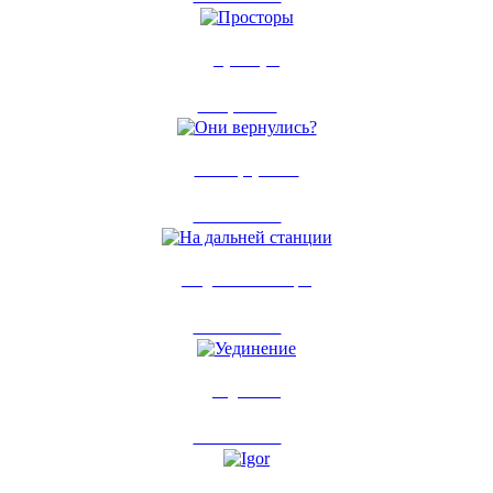
Просторы
3 апр 2013
0
Они вернулись?
24 янв 2013
0
На дальней станции
23 янв 2013
0
Уединение
22 янв 2013
0