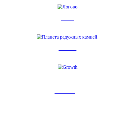
23 окт 2011
0
Логово
23 окт 2011
0
Планета...
7 сен 2011
0
Growth
7 авг 2011
0