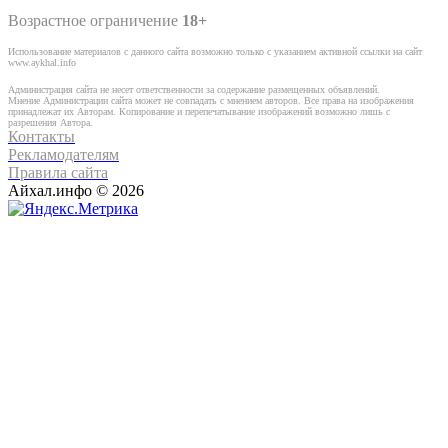
Возрастное ограничение
18+
Использование материалов с данного сайта возможно только с указанием активной ссылки на сайт
www.aykhal.info
Администрация сайта не несет ответственности за содержание размещенных объявлений.
Мнение Администрации сайта может не совпадать с мнением авторов. Все права на изображения
принадлежат их Авторам. Копирование и перепечатывание изображений возможно лишь с
разрешения Автора.
Контакты
Рекламодателям
Правила сайта
Айхал.инфо © 2026