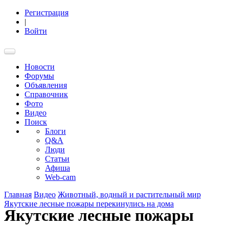
Регистрация
|
Войти
Новости
Форумы
Объявления
Справочник
Фото
Видео
Поиск
Блоги
Q&A
Люди
Статьи
Афиша
Web-cam
Главная
Видео
Животный, водный и растительный мир
Якутские лесные пожары перекинулись на дома
Якутские лесные пожары