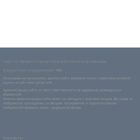
Сайт не является средством массовой информации.
Возрастное ограничение
18+
Использование материалов с данного сайта возможно только с указанием активной
ссылки на сайт www.aykhal.info
Администрация сайта не несет ответственности за содержание размещенных
объявлений.
Мнение Администрации сайта может не совпадать с мнением авторов. Все права на
изображения принадлежат их Авторам. Копирование и перепечатывание
изображений возможно лишь с разрешения Автора.
Контакты