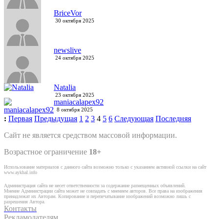
BriceVor
30 октября 2025
newslive
24 октября 2025
Natalia
23 октября 2025
maniacalapex92
8 октября 2025
:
Первая
Предыдущая
1
2
3
4
5
6
Следующая
Последняя
Сайт не является средством массовой информации.
Возрастное ограничение
18+
Использование материалов с данного сайта возможно только с указанием активной ссылки на сайт
www.aykhal.info
Администрация сайта не несет ответственности за содержание размещенных объявлений.
Мнение Администрации сайта может не совпадать с мнением авторов. Все права на изображения
принадлежат их Авторам. Копирование и перепечатывание изображений возможно лишь с
разрешения Автора.
Контакты
Рекламодателям