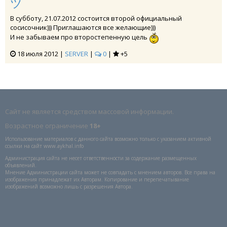
ツ
В субботу, 21.07.2012 состоится второй официальный
сосисочник))) Приглашаются все желающие)))
И не забываем про второстепенную цель
18 июля 2012 |
SERVER
|
0
|
+5
Сайт не является средством массовой информации.
Возрастное ограничение
18+
Использование материалов с данного сайта возможно только с указанием активной
ссылки на сайт www.aykhal.info
Администрация сайта не несет ответственности за содержание размещенных
объявлений.
Мнение Администрации сайта может не совпадать с мнением авторов. Все права на
изображения принадлежат их Авторам. Копирование и перепечатывание
изображений возможно лишь с разрешения Автора.