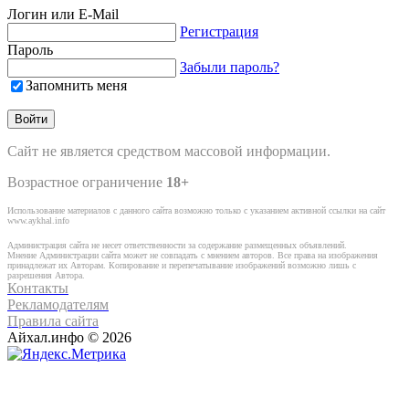
Логин или E-Mail
Регистрация
Пароль
Забыли пароль?
Запомнить меня
Сайт не является средством массовой информации.
Возрастное ограничение
18+
Использование материалов с данного сайта возможно только с указанием активной ссылки на сайт
www.aykhal.info
Администрация сайта не несет ответственности за содержание размещенных объявлений.
Мнение Администрации сайта может не совпадать с мнением авторов. Все права на изображения
принадлежат их Авторам. Копирование и перепечатывание изображений возможно лишь с
разрешения Автора.
Контакты
Рекламодателям
Правила сайта
Айхал.инфо © 2026