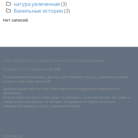
натура увлеченная
(3)
Ванильные истории
(3)
Нет записей.
Сайт не является средством массовой информации.
Возрастное ограничение
18+
Использование материалов с данного сайта возможно только с указанием активной
ссылки на сайт www.aykhal.info
Администрация сайта не несет ответственности за содержание размещенных
объявлений.
Мнение Администрации сайта может не совпадать с мнением авторов. Все права на
изображения принадлежат их Авторам. Копирование и перепечатывание
изображений возможно лишь с разрешения Автора.
Контакты