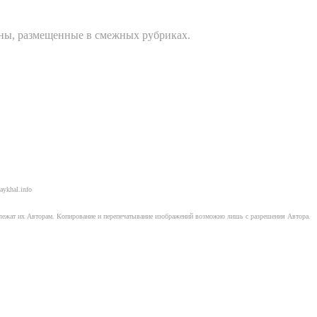
оны, размещенные в смежных рубриках.
aykhal.info
длежат их Авторам. Копирование и перепечатывание изображений возможно лишь с разрешения Автора.