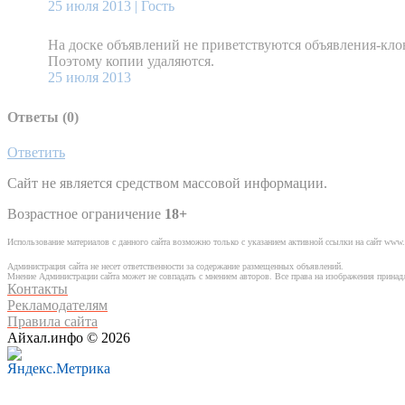
25 июля 2013 |
Гость
На доске объявлений не приветствуются объявления-кл
Поэтому копии удаляются.
25 июля 2013
Ответы (
0
)
Ответить
Сайт не является средством массовой информации.
Возрастное ограничение
18+
Использование материалов с данного сайта возможно только с указанием активной ссылки на сайт www.
Администрация сайта не несет ответственности за содержание размещенных объявлений.
Мнение Администрации сайта может не совпадать с мнением авторов. Все права на изображения прина
Контакты
Рекламодателям
Правила сайта
Айхал.инфо © 2026