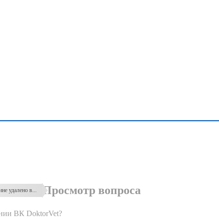
Просмотр вопроса
не удалено в...
ении ВК DoktorVet?