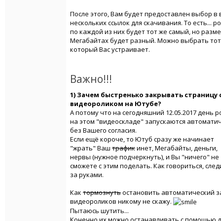
После этого, Вам будет предоставлен выбор в
нескольких ссылок для скачивания. То есть... р
по каждой из них будет тот же самый, но разме
Мегабайтах будет разный. Можно выбрать тот
который Вас устраивает.
Важно!!!
1) Зачем быстренько закрывать страницу 
видеороликом на Ютубе?
А потому что на сегодняшний 12.05.2017 день р
на этом "видеоскладе" запускаются автомати
без Вашего согласия.
Если ещё короче, то Ютуб сразу же начинает
"жрать" Ваш
трафик
инет, Мегабайты, деньги,
нервы (нужное подчеркнуть), и Вы "ничего" не
сможете с этим поделать. Как говориться, след
за руками.
Как
тормознуть
остановить автоматический з
видеороликов никому не скажу.
Пытаюсь шутить...
Конечно их можно останавливать с помощью 