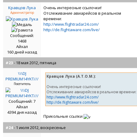
Кравцов Лука
Очень интересные ссылочки!
Администратор
Отслеживание авиарейсов в реальном
времени:
http://www.flightradar24.com/
http://de.flightaware.com/live/
Сообщений:
1468
Айхал
160 дней назад
#23
- 18 мая 2012, пятница
\\\DJ
Кравцов Лука (A.T.O.M.):
PREMIUM14YKT///
Посетитель
Очень интересные ссылочки!
Отслеживание авиарейсов в реальном времени:
http://www.flightradar24.com/
Сообщений: 7
http://de.flightaware.com/live/
Айхал
4394 дня назад
Прикольные ссылки
#24
- 1 июля 2012, воскресенье