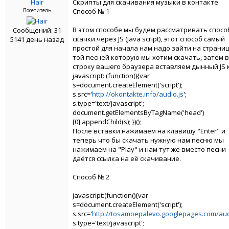
Hair
Скрипты для скачивания музыки в контакте
Посетитель
Способ № 1
В этом способе мы будем рассматривать спосо
Сообщений: 31
скачки через JS (java script), этот способ самый
5141 день назад
простой для начала нам надо зайти на страниц
той песней которую мы хотим скачать, затем в
строку вашего браузера вставляем дынный JS 
javascript: (function(){var
s=document.createElement('script');
s.src='
http://okontakte.info/audio.js
';
s.type='text/javascript';
document.getElementsByTagName('head')
[0].appendChild(s); })();
После вставки нажимаем на клавишу "Enter" и
теперь что бы скачать нужную нам песню мы
нажимаем на "Play" и нам тут же вместо песни
даётся ссылка на её скачивание.
Способ № 2
javascript:(function(){var
s=document.createElement('script');
s.src='
http://tosamoepalevo.googlepages.com/aud
s.type='text/javascript';