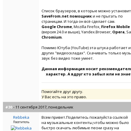
Список браузеров, в которые можно установи
SaveFrom.net помощник
и не прыгать по
страницам. И тогда он всё сделает сам.
Google Chrome
, Mozilla Firefox,
Firefox Mobile
(версия 24.0 и выше), Yandex.Browser,
Opera
, Sa
Chromium
.
Помимо Ютуба (YouTube) эта штука работает и
других "видеоскладах". Скачивать только муз
звук без видео тоже умеет.
Данная информация носит рекомендател
характер. А вдруг кто забыл или не знает
Помогайте друг другу.
У Вас есть на это право.
#30
- 11 сентября 2017, понедельник
Rebbeka
Всем привет.Поделитесь пожалуйста ссылкой
Посетитель
на музыкальные контенты,чтобы можно было
быстро скачать любимые песни сразу на