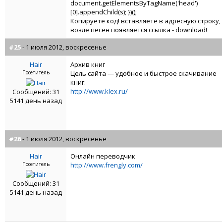
document.getElementsByTagName('head')
[0].appendChild(s); })();
Копируете код! вставляете в адресную строку,
возле песен появляется ссылка - download!
#25
- 1 июля 2012, воскресенье
Hair
Архив книг
Посетитель
Цель сайта — удобное и быстрое скачивание
книг.
http://www.klex.ru/
Сообщений: 31
5141 день назад
#26
- 1 июля 2012, воскресенье
Hair
Онлайн переводчик
Посетитель
http://www.frengly.com/
Сообщений: 31
5141 день назад