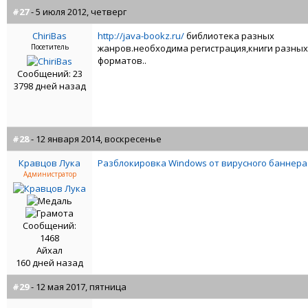
#27
- 5 июля 2012, четверг
ChiriBas
http://java-bookz.ru/
библиотека разных
Посетитель
жанров.необходима регистрация,книги разных
форматов..
Сообщений: 23
3798 дней назад
#28
- 12 января 2014, воскресенье
Кравцов Лука
Разблокировка Windows от вирусного баннера
Администратор
Сообщений:
1468
Айхал
160 дней назад
#29
- 12 мая 2017, пятница