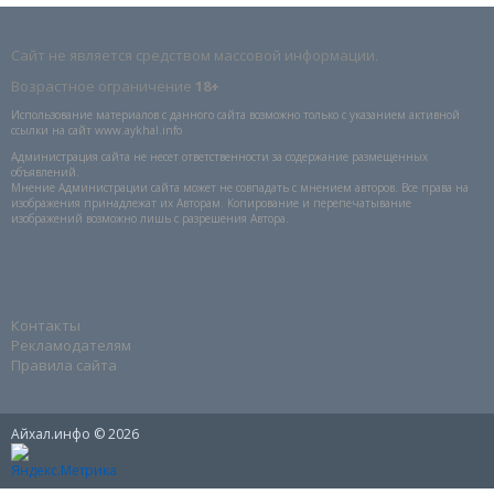
Сайт не является средством массовой информации.
Возрастное ограничение
18+
Использование материалов с данного сайта возможно только с указанием активной
ссылки на сайт www.aykhal.info
Администрация сайта не несет ответственности за содержание размещенных
объявлений.
Мнение Администрации сайта может не совпадать с мнением авторов. Все права на
изображения принадлежат их Авторам. Копирование и перепечатывание
изображений возможно лишь с разрешения Автора.
Контакты
Рекламодателям
Правила сайта
Айхал.инфо © 2026