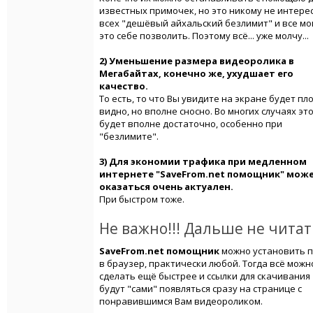
известных примочек, но это никому не интерес
всех "дешёвый айхальский безлимит" и все мо
это себе позволить. Поэтому всё... уже молчу...
2) Уменьшение размера видеоролика в
Мегабайтах, конечно же, ухудшает его
качество.
То есть, то что Вы увидите на экране будет пл
видно, но вполне сносно. Во многих случаях эт
будет вполне достаточно, особенно при
"безлимите".
3) Для экономии трафика при медленном
интернете "SaveFrom.net помощник" мож
оказаться очень актуален.
При быстром тоже.
Не важно!!! Дальше не читать
SaveFrom.net помощник
можно установить 
в браузер, практически любой. Тогда всё можн
сделать ещё быстрее и ссылки для скачивания
будут "сами" появляться сразу на странице с
понравившимся Вам видеороликом.