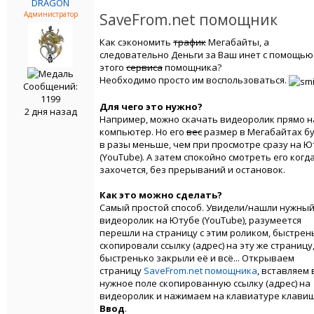
DRAGON
Администратор
SaveFrom.net помощник
Как сэкономить
трафик
Мегабайты, а
следовательно Деньги за Ваш инет с помощью
этого
сервиса
помощника?
Необходимо просто им воспользоваться.
Сообщений:
1199
Для чего это нужно?
2 дня назад
Например, можно скачать видеоролик прямо н
компьютер. Но его
вес
размер в Мегабайтах б
в разы меньше, чем при просмотре сразу на Ю
(YouTube). А затем спокойно смотреть его когд
захочется, без прерываний и остановок.
Как это можно сделать?
Самый простой способ. Увидели/нашли нужны
видеоролик на Ютубе (YouTube), разумеется
перешли на страницу с этим роликом, быстрен
скопировали ссылку (адрес) на эту же страницу
быстренько закрыли её и всё... Открываем
страницу
SaveFrom.net помощника
, вставляем 
нужное поле скопированную ссылку (адрес) на
видеоролик и нажимаем на клавиатуре клави
Ввод
.