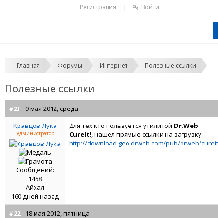
Регистрация
Войти
|
Главная
Форумы
Интернет
Полезные ссылки
Полезные ссылки
#21
- 9 мая 2012, среда
Кравцов Лука
Для тех кто пользуется утилитой
Dr.Web
Администратор
CureIt!
, нашел прямые ссылки на загрузку
http://download.geo.drweb.com/pub/drweb/cureit
Сообщений:
1468
Айхал
160 дней назад
#22
- 18 мая 2012, пятница