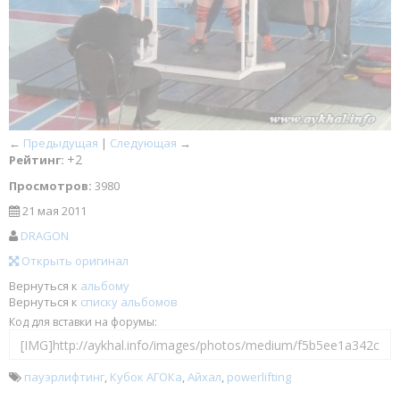
←
Предыдущая
|
Следующая
→
+2
Рейтинг:
Просмотров:
3980
21 мая 2011
DRAGON
Открыть оригинал
Вернуться к
альбому
Вернуться к
списку альбомов
Код для вставки на форумы:
пауэрлифтинг
,
Кубок АГОКа
,
Айхал
,
powerlifting