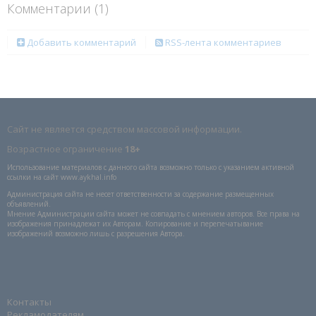
Комментарии (
1
)
Добавить комментарий
RSS-лента комментариев
Сайт не является средством массовой информации.
Возрастное ограничение
18+
Использование материалов с данного сайта возможно только с указанием активной
ссылки на сайт www.aykhal.info
Администрация сайта не несет ответственности за содержание размещенных
объявлений.
Мнение Администрации сайта может не совпадать с мнением авторов. Все права на
изображения принадлежат их Авторам. Копирование и перепечатывание
изображений возможно лишь с разрешения Автора.
Контакты
Рекламодателям