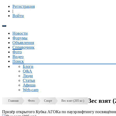
Регистрация
|
Войти
Новости
Форумы
Объявления
Справочник
Фото
Видео
Поиск
Блоги
Q&A
Люди
Статьи
Афиша
Web-cam
Вес взят (
Главная
Фото
Спорт
Вес взят (205 кг.)
Призёр открытого Кубка АГОКа по пауэрлифтингу посвящённый