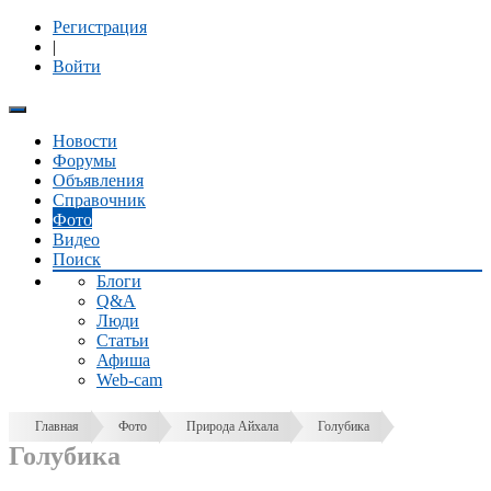
Регистрация
|
Войти
Новости
Форумы
Объявления
Справочник
Фото
Видео
Поиск
Блоги
Q&A
Люди
Статьи
Афиша
Web-cam
Главная
Фото
Природа Айхала
Голубика
Голубика