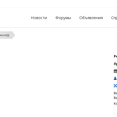
Новости
Форумы
Объявления
Сп
еня)))
Р
П
В
В
К