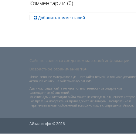
Комментарии (
0
)
Добавить комментарий
Сайт не является средством массовой информации.
Возрастное ограничение
18+
Использование материалов с данного сайта возможно только с указани
активной ссылки на сайт www.aykhal.info
Администрация сайта не несет ответственности за содержание
размещенных объявлений.
Мнение Администрации сайта может не совпадать с мнением авторов.
Все права на изображения принадлежат их Авторам. Копирование и
перепечатывание изображений возможно лишь с разрешения Автора.
Айхал.инфо © 2026