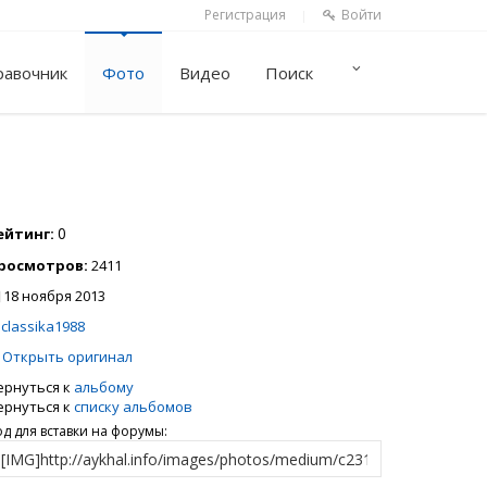
Регистрация
Войти
|
равочник
Фото
Видео
Поиск
0
ейтинг:
росмотров:
2411
18 ноября 2013
classika1988
Открыть оригинал
ернуться к
альбому
ернуться к
списку альбомов
од для вставки на форумы: