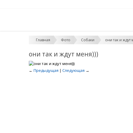
Главная
Фото
Собаки
они так и ждут м
они так и ждут меня)))
←
Предыдущая
|
Следующая
→