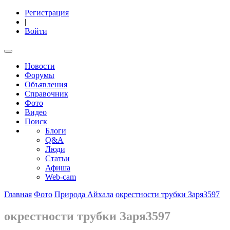
Регистрация
|
Войти
Новости
Форумы
Объявления
Справочник
Фото
Видео
Поиск
Блоги
Q&A
Люди
Статьи
Афиша
Web-cam
Главная
Фото
Природа Айхала
окрестности трубки Заря3597
окрестности трубки Заря3597