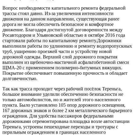
Вопрос необходимости капитального ремонта федеральной
трассы стоял давно. Из-за увеличения интенсивности
движения на данном направлении, существующая ранее
дорога не могла обеспечить безопасное и комфортное
движение. Благодаря достигнутой договоренности между
Росавтодором и Ульяновской областью в октябре 2016 года
стартовали работы по капитальному ремонту.Дорожники
выполнили работы по удлинению и ремонту водопропускных
труб, уширению проезжей части и устройству новой
дорожной одежды. Верхний слой дорожного покрытия
выполнен из щебеночно-мастичной асфальтобетонной смеси
ЩМА-20 с применением полимерно-битумных вяжущих.
Покрытие обеспечивает повышенную прочность и обладает
долговечностью.
Так как трасса проходит через рабочий посёлок Тереньга,
большое внимание уделили обеспечению безопасности не
только автомобилистов, но и жителей этого населенного
пункта. Было установлено 105 опор дорожного освещения,
167 дорожных знаков и более 2 км металлического барьерного
ограждения. Для удобства пассажиров федеральными
дорожниками отремонтирована площадка возле автостанции
Тереньга, устроены пешеходные переходы и тротуары с
перильным ограждением в границах населенного