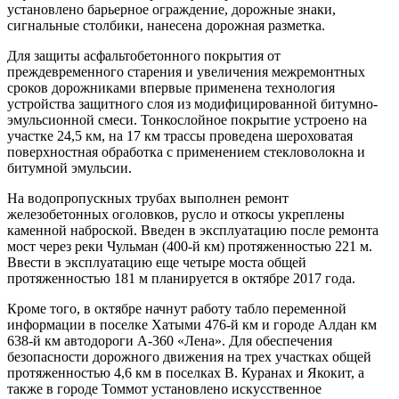
установлено барьерное ограждение, дорожные знаки,
сигнальные столбики, нанесена дорожная разметка.
Для защиты асфальтобетонного покрытия от
преждевременного старения и увеличения межремонтных
сроков дорожниками впервые применена технология
устройства защитного слоя из модифицированной битумно-
эмульсионной смеси. Тонкослойное покрытие устроено на
участке 24,5 км, на 17 км трассы проведена шероховатая
поверхностная обработка с применением стекловолокна и
битумной эмульсии.
На водопропускных трубах выполнен ремонт
железобетонных оголовков, русло и откосы укреплены
каменной наброской. Введен в эксплуатацию после ремонта
мост через реки Чульман (400-й км) протяженностью 221 м.
Ввести в эксплуатацию еще четыре моста общей
протяженностью 181 м планируется в октябре 2017 года.
Кроме того, в октябре начнут работу табло переменной
информации в поселке Хатыми 476-й км и городе Алдан км
638-й км автодороги А-360 «Лена». Для обеспечения
безопасности дорожного движения на трех участках общей
протяженностью 4,6 км в поселках В. Куранах и Якокит, а
также в городе Томмот установлено искусственное