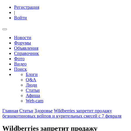
Регистрация
|
Войти
Новости
Форумы
Объявления
Справочник
Фото
Видео
Поиск
Блоги
Q&A
Люди
Статьи
Афиша
Web-cam
Главная
Статьи
Здоровье
Wildberries запретит продажу
безникотиновых вейпов и курительных смесей с 7 февраля
Wildberries запретит продажу