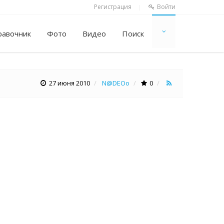
Регистрация
Войти
|
равочник
Фото
Видео
Поиск
27 июня 2010
N@DEOo
0