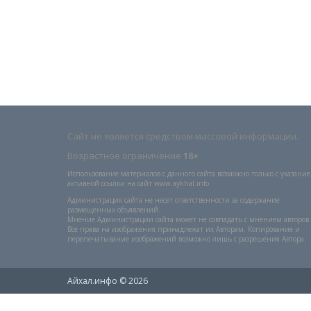
Сайт не является средством массовой информации.
Возрастное ограничение
18+
Использование материалов с данного сайта возможно только с указани
активной ссылки на сайт www.aykhal.info
Администрация сайта не несет ответственности за содержание
размещенных объявлений.
Мнение Администрации сайта может не совпадать с мнением авторов.
Все права на изображения принадлежат их Авторам. Копирование и
перепечатывание изображений возможно лишь с разрешения Автора.
Айхал.инфо © 2026