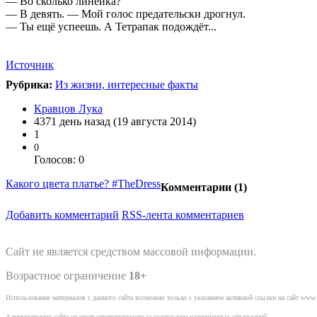
— Во сколько линейка?
— В девять. — Мой голос предательски дрогнул.
— Ты ещё успеешь. А Тетрапак подождёт...
Источник
Рубрика:
Из жизни, интересные факты
Кравцов Лука
4371 день назад (19 августа 2014)
1
0
Голосов: 0
Какого цвета платье? #TheDress
Комментарии (
1
)
Добавить комментарий
RSS-лента комментариев
Сайт не является средством массовой информации.
Возрастное ограничение
18+
Использование материалов с данного сайта возможно только с указанием активной ссылки на сайт www.
Администрация сайта не несет ответственности за содержание размещенных объявлений.