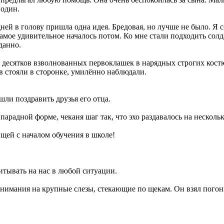
 один.
ней в голову пришла одна идея. Бредовая, но лучше не было. Я с
самое удивительное началось потом. Ко мне стали подходить сол
данно.
ко десятков взволнованных первоклашек в нарядных строгих кост
 стояли в сторонке, умилённо наблюдали.
шли поздравить друзья его отца.
парадной форме, чеканя шаг так, что эхо раздавалось на нескол
ей с началом обучения в школе!
итывать на нас в любой ситуации.
 внимания на крупные слезы, стекающие по щекам. Он взял пого