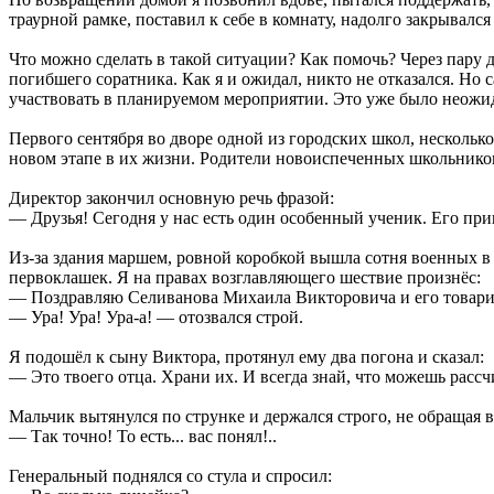
траурной рамке, поставил к себе в комнату, надолго закрывался
Что можно сделать в такой ситуации? Как помочь? Через пару д
погибшего соратника. Как я и ожидал, никто не отказался. Но 
участвовать в планируемом мероприятии. Это уже было неожи
Первого сентября во дворе одной из городских школ, несколь
новом этапе в их жизни. Родители новоиспеченных школьников
Директор закончил основную речь фразой:
— Друзья! Сегодня у нас есть один особенный ученик. Его при
Из-за здания маршем, ровной коробкой вышла сотня военных в 
первоклашек. Я на правах возглавляющего шествие произнёс:
— Поздравляю Селиванова Михаила Викторовича и его товарищ
— Ура! Ура! Ура-а! — отозвался строй.
Я подошёл к сыну Виктора, протянул ему два погона и сказал:
— Это твоего отца. Храни их. И всегда знай, что можешь рассч
Мальчик вытянулся по струнке и держался строго, не обращая
— Так точно! То есть... вас понял!..
Генеральный поднялся со стула и спросил: