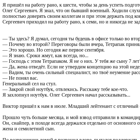
Я пришёл на работу рано, к шести, чтобы за день успеть подго
Олег Сергеевич. Я знал, что он бывший военный. Ходили слухи
полностью доверять своим коллегам и при этом держать под ко
Сергеевич приходил на работу рано, к семи, но и никогда не за
— Ты здесь? Я думал, сегодня ты будешь в офисе только во вт
— Почему во второй? Переговоры были вчера, Тетрапак принял
— Это хорошо. Но сегодня же первое сентября.
— Я знаю. Сроки жмут, как всегда, но...
— Господь с этим Тетрапаком. Я не о них. У тебя же сыну 7 ле
— Да, жена отведёт. Если не утвердим концепцию на этой недел
— Вадим, ты очень сильный специалист, но твоё неумение расс
— Не понял вас.
Генеральный сел на стул.
— Закрой свой ноутбук, отвлекись. Расскажу тебе кое-что.
Я захлопнул ноутбук. Олег Сергеевич начал рассказывать...
Виктор пришёл к нам в июле. Младший лейтенант с отличный б
Прошло чуть больше месяца, и мой взвод отправили в команди
Он, снайпер, в походе всегда держался отдельно от основного о
жена и семилетний сын.
По возвращении домой я позвонил вдове, пытался поддержать,