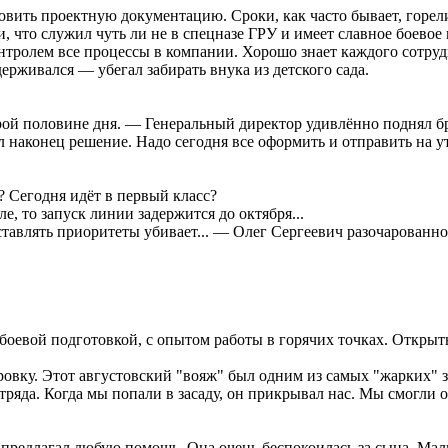
товить проектную документацию. Сроки, как часто бывает, горел
, что служил чуть ли не в спецназе ГРУ и имеет славное боевое
нтролем все процессы в компании. Хорошо знает каждого сотруд
держивался — убегал забирать внука из детского сада.
орой половине дня. — Генеральный директор удивлённо поднял б
 наконец решение. Надо сегодня все оформить и отправить на у
т? Сегодня идёт в первый класс?
е, то запуск линии задержится до октября...
тавлять приоритеты убивает... — Олег Сергеевич разочарованно
оевой подготовкой, с опытом работы в горячих точках. Открыты
ровку. Этот августовский "вояж" был одним из самых "жарких" 
тряда. Когда мы попали в засаду, он прикрывал нас. Мы смогли о
 предлагал любую помощь. Она очень беспокоилась за сына. Мал