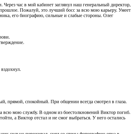
и. Через час в мой кабинет заглянул наш генеральный директор,
 прошлое. Пожалуй, это лучший босс за всю мою карьеру. Умеет
ника, его биографию, сильные и слабые стороны. Олег
рови.
тверждение.
 вздохнул.
й, прямой, спокойный. При общении всегда смотрел в глаза.
за всю мою службу. В одном из боестолкновений Виктор погиб.
тойти, а Виктор отстал и не смог выбраться. У него остались
ьчик сильно переживал, снял со стены фотографию отца в