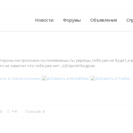
Новости
Форумы
Объявления
Сп
стороны на прохожих,ты понимаешь,ты умрёшь,тебя уже не будет,а в
о не заметит что тебя уже нет...(с)Сергей Бодров.
+4
↑
0
Голосов: 4