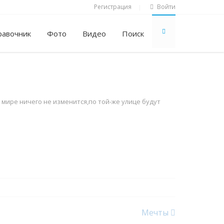
Регистрация
Войти
|
равочник
Фото
Видео
Поиск
 мире ничего не изменится,по той-же улице будут
Мечты