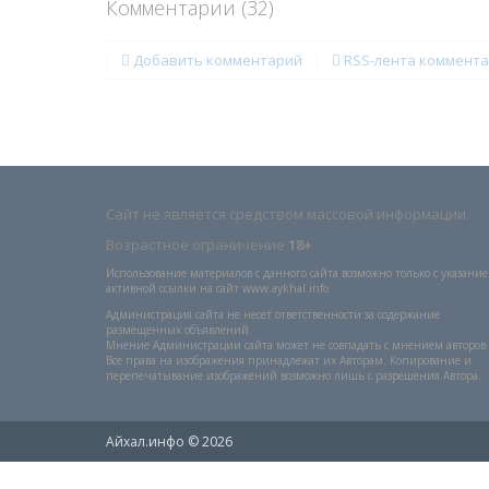
Комментарии (
32
)
Добавить комментарий
RSS-лента коммент
Сайт не является средством массовой информации.
Возрастное ограничение
18+
Использование материалов с данного сайта возможно только с указани
активной ссылки на сайт www.aykhal.info
Администрация сайта не несет ответственности за содержание
размещенных объявлений.
Мнение Администрации сайта может не совпадать с мнением авторов.
Все права на изображения принадлежат их Авторам. Копирование и
перепечатывание изображений возможно лишь с разрешения Автора.
Айхал.инфо © 2026