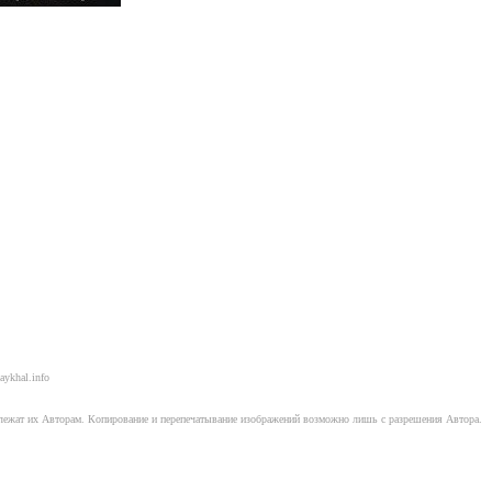
aykhal.info
длежат их Авторам. Копирование и перепечатывание изображений возможно лишь с разрешения Автора.