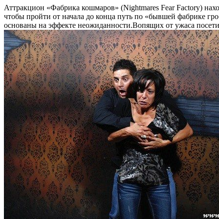
Аттракцион «Фабрика кошмаров» (Nightmares Fear Factory) нах
чтобы пройти от начала до конца путь по «бывшей фабрике гроб
основаны на эффекте неожиданности.Вопящих от ужаса посети