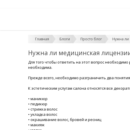
Главная
Блоги
Просто блог
Нужна ли 
Нужна ли медицинская лицензии
Для того чтобы ответить на этот вопрос необходимо 
необходима.
Прежде всего, необходимо разграничить два понятия:
К эстетическим услугам салона относятся все декора
• маникюр
• педикюр
• стрижка волос
• укладка волос
• окрашивание волос, бровей и ресниц
• макияж