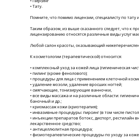
• Пирсинг
• Тату.
Помните, что помимо лицензии, специалисту по тату 
Таким образом, из выше сказанного следует, что к 
лицензированию относятся различные виды услуг мас
Любой салон красоты, оказывающий нижеперечислен
К косметологии (терапевтической) относится:
• комплексный уход за кожей лица (гигиеническая чи
• пилинг (кроме фенолового);
• процедуры для лица с применением клеточной косме
• удаление мозоли, удаление вросших ногтей;
• смягчающие, тонизирующие ванночки,
• все виды массажа и на различные области: гигиени
баночный и др.;
• криомассаж кожи (криотерапия);
• инвазивные процедуры: пирсинг (в том числе пистол
• инъекции препаратов ботокс, диспорт, рестилайн в
лекарственное средство;
• антицеллюлитная процедура;
• физиотерапевтические процедуры по уходу за кожей