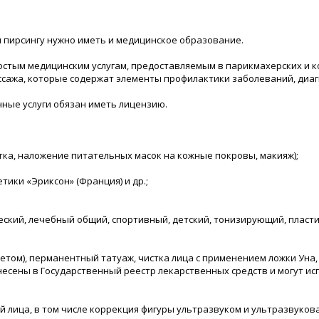
и пирсингу нужно иметь и медицинское образование.
простым медицинским услугам, предоставляемым в парикмахерских и 
сажа, которые содержат элементы профилактики заболеваний, диаг
ные услуги обязан иметь лицензию.
стка, наложение питательных масок на кожные покровы, макияж);
тики «Эриксон» (Франция) и др.;
ческий, лечебный общий, спортивный, детский, тонизирующий, пласт
етом), перманентный татуаж, чистка лица с применением ложки Уна, и
несены в Государственный реестр лекарственных средств и могут ис
 лица, в том числе коррекция фигуры ультразвуком и ультразвукова