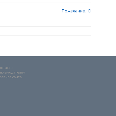
Пожелание...
онтакты
екламодателям
равила сайта