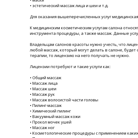
• маски
• эстетический массаж лица и шеи и т.д.
Для оказания вышеперечисленных услуг медицинская 
К медицинским косметическим услугам салона относ
инструмента процедуры, а также массаж. Данные ус
Владельцам салонов красоты нужно учесть, что лицен
любой массаж, который могут делать в салоне, буде
терапии, то лицензию на него получать не нужно.
Лицензии потребуют и такие услуги как:
• Общий массаж
• Массаж лица
• Массаж шеи
• Массаж рук
• Массаж волосистой части головы
• Пилинг-массаж
• Химический пилинг
• Вакуумный массаж кожи
• Прокол мочек ушей
• Массаж ног
• Косметологические процедуры с применением каки