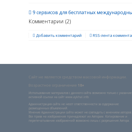
9 сервисов для бесплатных международны
Комментарии (
2
)
Добавить комментарий
RSS-лента коммент
Сайт не является средством массовой информации.
Возрастное ограничение
18+
Использование материалов с данного сайта возможно только с указани
активной ссылки на сайт www.aykhal.info
Администрация сайта не несет ответственности за содержание
размещенных объявлений.
Мнение Администрации сайта может не совпадать с мнением авторов.
Все права на изображения принадлежат их Авторам. Копирование и
перепечатывание изображений возможно лишь с разрешения Автора.