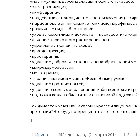
миостимуляция, дарсонвализация кожных покровов;
• электроэпиляция;
• лимфодренаж;
• воздействия с помощью светового излучения (соляри
• парафиновые аппликации, в том числе парафиновые 
• различные виды обертываний;
• уход за кожей лица и декольте — космецевтика «Хол
• лечение варикозного расширения вен;
• укрепление тканей (по схеме);
• криодеструкция;
• криотерапия;
• удаление доброкачественных новообразований мет
• микродермообразия;
• мезотерапия;
• терапия системой Hivamat «Волшебные ручки»;
• удаление вросших ногтей;
• удалению кожных образований, избытков кожи и гры
• подтяжка кожи в области шеи с пластикой подкожно
Как думаете имеют наши салоны красоты лицензии на
претензии? Все будут открещиваться от того, что л
Ирина
4524 дня назад (21 марта 2014)
2