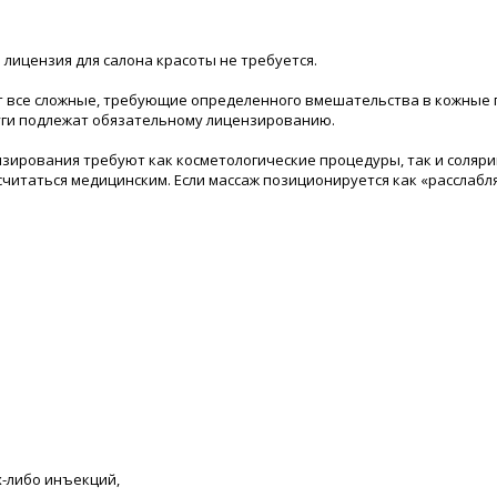
лицензия для салона красоты не требуется.
ят все сложные, требующие определенного вмешательства в кожные
луги подлежат обязательному лицензированию.
зирования требуют как косметологические процедуры, так и солярий
т считаться медицинским. Если массаж позиционируется как «рассла
х-либо инъекций,