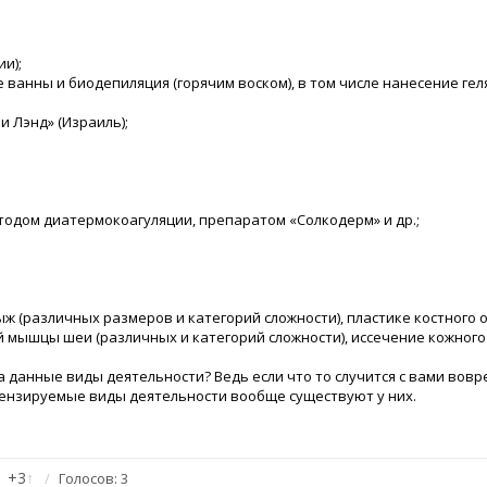
и);
ванны и биодепиляция (горячим воском), в том числе нанесение гел
и Лэнд» (Израиль);
одом диатермокоагуляции, препаратом «Солкодерм» и др.;
ж (различных размеров и категорий сложности), пластике костного о
й мышцы шеи (различных и категорий сложности), иссечение кожного
 данные виды деятельности? Ведь если что то случится с вами вов
ицензируемые виды деятельности вообще существуют у них.
+3
↑
Голосов: 3