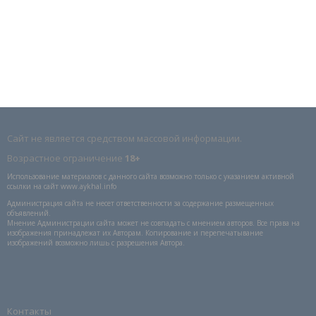
Сайт не является средством массовой информации.
Возрастное ограничение
18+
Использование материалов с данного сайта возможно только с указанием активной
ссылки на сайт www.aykhal.info
Администрация сайта не несет ответственности за содержание размещенных
объявлений.
Мнение Администрации сайта может не совпадать с мнением авторов. Все права на
изображения принадлежат их Авторам. Копирование и перепечатывание
изображений возможно лишь с разрешения Автора.
Контакты