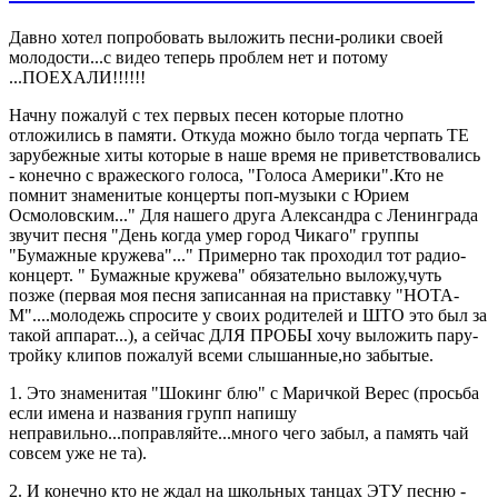
Давно хотел попробовать выложить песни-ролики своей
молодости...с видео теперь проблем нет и потому
...ПОЕХАЛИ!!!!!!
Начну пожалуй с тех первых песен которые плотно
отложились в памяти. Откуда можно было тогда черпать ТЕ
зарубежные хиты которые в наше время не приветствовались
- конечно с вражеского голоса, "Голоса Америки".Кто не
помнит знаменитые концерты поп-музыки с Юрием
Осмоловским..." Для нашего друга Александра с Ленинграда
звучит песня "День когда умер город Чикаго" группы
"Бумажные кружева"..." Примерно так проходил тот радио-
концерт. " Бумажные кружева" обязательно выложу,чуть
позже (первая моя песня записанная на приставку "НОТА-
М"....молодежь спросите у своих родителей и ШТО это был за
такой аппарат...), а сейчас ДЛЯ ПРОБЫ хочу выложить пару-
тройку клипов пожалуй всеми слышанные,но забытые.
1. Это знаменитая "Шокинг блю" с Маричкой Верес (просьба
если имена и названия групп напишу
неправильно...поправляйте...много чего забыл, а память чай
совсем уже не та).
2. И конечно кто не ждал на школьных танцах ЭТУ песню -