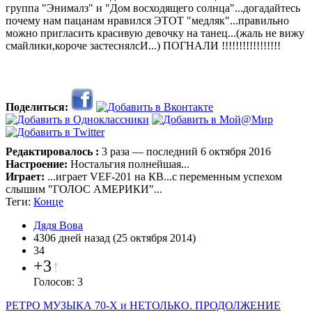
группа "Энималз" и "Дом восходящего солнца"...догадайтесь
почему нам пацанам нравился ЭТОТ "медляк"...правильно
можно пригласить красивую девочку на танец...(жаль не вижу
смайлики,короче застеснялсИ...) ПОГНАЛИ !!!!!!!!!!!!!!!!!
Поделиться:
Редактировалось :
3 раза — последний 6 октября 2016
Настроение:
Ностальгия полнейшая...
Играет:
...играет VEF-201 на КВ...с переменным успехом
слышим "ГОЛОС АМЕРИКИ"...
Теги:
Конце
Дядя Вова
4306 дней назад (25 октября 2014)
34
+3
↑
Голосов: 3
РЕТРО МУЗЫКА 70-Х и НЕТОЛЬКО. ПРОДОЛЖЕНИЕ