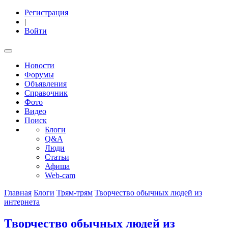
Регистрация
|
Войти
Новости
Форумы
Объявления
Справочник
Фото
Видео
Поиск
Блоги
Q&A
Люди
Статьи
Афиша
Web-cam
Главная
Блоги
Трям-трям
Творчество обычных людей из
интернета
Творчество обычных людей из