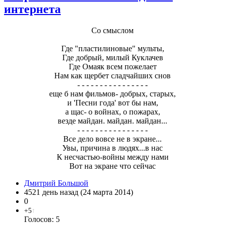
интернета
Со смыслом
Где "пластилиновые" мульты,
Где добрый, милый Куклачев
Где Омаяк всем пожелает
Нам как щербет сладчайших снов
- - - - - - - - - - - - - - - -
еще б нам фильмов- добрых, старых,
и 'Песни года' вот бы нам,
а щас- о войнах, о пожарах,
везде майдан. майдан. майдан...
- - - - - - - - - - - - - - - -
Все дело вовсе не в экране...
Увы, причина в людях...в нас
К несчастью-войны между нами
Вот на экране что сейчас
Дмитрий Большой
4521 день назад (24 марта 2014)
0
+5
↑
Голосов: 5