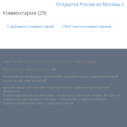
Открытка России из Москвы
Комментарии (
29
)
Добавить комментарий
RSS-лента комментариев
Сайт не является средством массовой информации.
Возрастное ограничение
18+
Использование материалов с данного сайта возможно только с указанием активной
ссылки на сайт www.aykhal.info
Администрация сайта не несет ответственности за содержание размещенных
объявлений.
Мнение Администрации сайта может не совпадать с мнением авторов. Все права на
изображения принадлежат их Авторам. Копирование и перепечатывание
изображений возможно лишь с разрешения Автора.