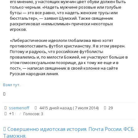
его мнению, у настоящих мужчин цвет обуви должен быть
только черным. «Надеть мужчине розовые или голубые
бутсы — это все равно, что надеть женские трусы или
бюстгальтер», — заявил Шумский. Также священник
раскритиковал «немыслимые» прически некоторых
игроков.
«Либерастические идеологи глобализма явно хотят
противопоставить футбол христианству. Я в этом уверен.
Потому и радуюсь, что российские футболисты
провалились и, по милости Божией, не участвуют больше в
этом гомосексуальном позорище, да к тому же еще и в
пост», — написал священник в своей колонке на сайте
Русская народная линия.
Взял тут.
ssemenoff
4415 дней назад ( 7 июля 2014)
29
+1
↑
Голосов: 3
Совершенно идиотская история. Почта России. ФСБ.
Таможня.