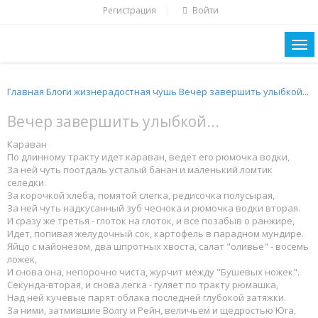
Регистрация
Войти
|
Главная
Блоги
жизнерадостная чушь
Вечер завершить улыбкой...
Вечер завершить улыбкой...
Караван
По длинному тракту идет караван, ведет его рюмочка водки,
За ней чуть поотдаль усталый банан и маленький ломтик
селедки.
За корочкой хлеба, помятой слегка, редисочка полусырая,
За ней чуть надкусанный зуб чеснока и рюмочка водки вторая.
И сразу же третья - глоток на глоток, и все позабыв о ранжире,
Идет, попивая желудочный сок, картофель в парадном мундире.
Яйцо с майонезом, два шпротных хвоста, салат "оливье" - восемь
ложек,
И снова она, непорочно чиста, журчит между "Бушевых ножек".
Секунда-вторая, и снова легка - гуляет по тракту рюмашка,
Над ней кучевые парят облака последней глубокой затяжки.
За ними, затмившие Волгу и Рейн, величьем и щедростью Юга,