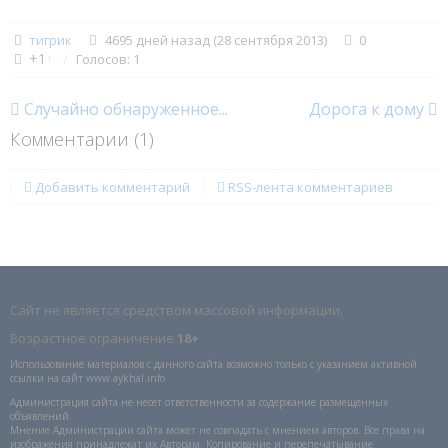
тигрик
4695 дней назад (28 сентября 2013)
0
+1
↑
Голосов: 1
Случайно обнаруженное...
Дорога к дому
Комментарии (
1
)
Добавить комментарий
RSS-лента комментариев
Сайт не является средством массовой информации.
Возрастное ограничение
18+
Использование материалов с данного сайта возможно только с указанием активной
ссылки на сайт www.aykhal.info
Администрация сайта не несет ответственности за содержание размещенных
объявлений.
Мнение Администрации сайта может не совпадать с мнением авторов. Все права на
изображения принадлежат их Авторам. Копирование и перепечатывание