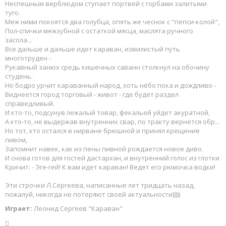
Неспешным верблюдом ступает портвей с горбами залитыми
туго.
Меж ними покоятся два голубца, опять же чеснок с "пепси-колой",
Пол-спички межзубной с остаткой мясца, маслята ручного
засола...
Все дальше и дальше идет караван, извилистый путь
многотруден -
Рукавный занюх средь кишечных саванн столкнул на обочину
студень.
Но бодро урчит караванный народ, хоть нёбо пока и дождливо -
Виднеется город торговый - живот - где будет раздел
справедливый.
И кто-то, подсунув лежалый товар, фекальей уйдет акуратной,
А кто-то, не выдержав внутренних свар, по тракту вернется обр...
Но тот, кто остался в нирване брюшной и принял крещение
пивом,
Запомнит навек, как из пены пивной рождается новое диво.
И снова готов для гостей дастархан, и внутренний голос из глотки
Кричит: - Эге-гей! К вам идет караван! Ведет его рюмочка водки!
Эти строчки Л.Сергеева, написанные лет тридцать назад,
пожалуй, никогда не потеряют своей актуальности)))))
Играет:
Леонид Сергеев "Караван"