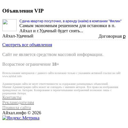
Объявления VIP
Сдача квартир посуточно, в аренду (наём) в компании "Филин"
Самым экономным решением для остановки в п.
Айхал и г.Удачный будет снять...
Айхал-Удачный
Договорная ք
Смотреть все объявления
Сайт не является средством массовой информации.
Возрастное ограничение
18+
Использование материалов с данного сайта возможно только с указанием активной ссылки на сайт
www.aykhal.info
Администрация сайта не несет ответственности за содержание размещенных объявлений.
Мнение Администрации сайта может не совпадать с мнением авторов. Все права на изображения
принадлежат их Авторам. Копирование и перепечатывание изображений возможно лишь с
разрешения Автора.
Контакты
Рекламодателям
Правила сайта
Айхал.инфо © 2026