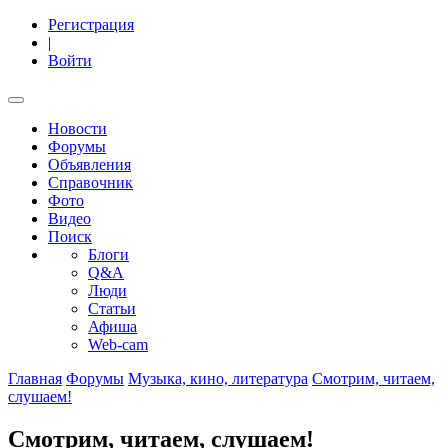
Регистрация
|
Войти
Новости
Форумы
Объявления
Справочник
Фото
Видео
Поиск
Блоги
Q&A
Люди
Статьи
Афиша
Web-cam
Главная
Форумы
Музыка, кино, литература
Смотрим, читаем,
слушаем!
Смотрим, читаем, слушаем!