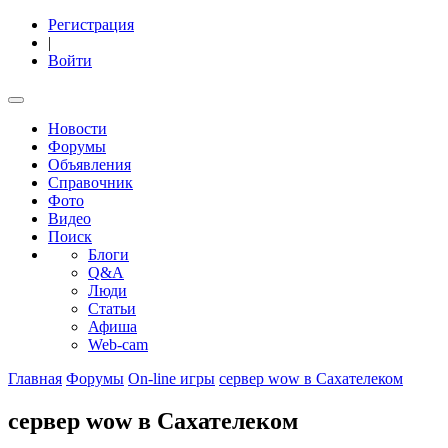
Регистрация
|
Войти
Новости
Форумы
Объявления
Справочник
Фото
Видео
Поиск
Блоги
Q&A
Люди
Статьи
Афиша
Web-cam
Главная
Форумы
On-line игры
сервер wow в Сахателеком
сервер wow в Сахателеком