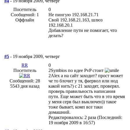
#4
- 19 ноября 2009, четверг
Посетитель
0
Сообщений: 1
Не пингую 192.168.21.71
Оффлайн
Свой 192.168.21.163, шлюз
192.168.20.1
Добавление пути не помогает, что
делать?
#5
- 19 ноября 2009, четверг
RR
0
Посетитель
2Symbios по идее PvP стоит
2Alex а на сайт заходит? прост может
Сообщений: 28
че то блочит у тя, фаервол или нод
5543 дня назад
какой нить?) с 21 заходят, проверял.
проверь правильность написания
пути. Еще может быть что в это время
у меня серв был выключен)) такое
тоже бывает, комп все таки
домашний.
Редактировалось: 2 раза (Последний:
19 ноября 2009 в 16:57)