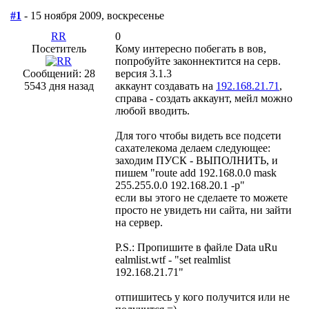
#1
- 15 ноября 2009, воскресенье
RR
0
Посетитель
Кому интересно побегать в вов,
попробуйте законнектится на серв.
Сообщений: 28
версия 3.1.3
5543 дня назад
аккаунт создавать на
192.168.21.71
,
справа - создать аккаунт, мейл можно
любой вводить.
Для того чтобы видеть все подсети
сахателекома делаем следующее:
заходим ПУСК - ВЫПОЛНИТЬ, и
пишем "route add 192.168.0.0 mask
255.255.0.0 192.168.20.1 -p"
если вы этого не сделаете то можете
просто не увидеть ни сайта, ни зайти
на сервер.
P.S.: Пропишите в файле Data uRu
ealmlist.wtf - "set realmlist
192.168.21.71"
отпишитесь у кого получится или не