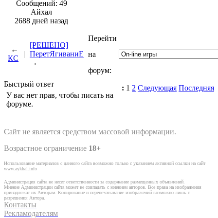
Сообщений: 49
Айхал
2688 дней назад
Перейти
[РЕШЕНО]
←
|
ПеретЯгиваниЕ
на
КС
→
форум:
Быстрый ответ
:
1
2
Следующая
Последняя
У вас нет прав, чтобы писать на
форуме.
Сайт не является средством массовой информации.
Возрастное ограничение
18+
Использование материалов с данного сайта возможно только с указанием активной ссылки на сайт
www.aykhal.info
Администрация сайта не несет ответственности за содержание размещенных объявлений.
Мнение Администрации сайта может не совпадать с мнением авторов. Все права на изображения
принадлежат их Авторам. Копирование и перепечатывание изображений возможно лишь с
разрешения Автора.
Контакты
Рекламодателям