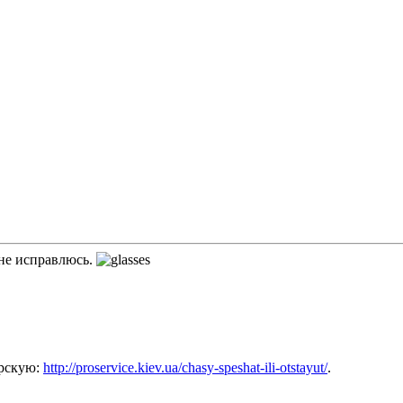
 не исправлюсь.
ерскую:
http://proservice.kiev.ua/chasy-speshat-ili-otstayut/
.