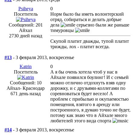
Psiheya
0
Посетитель
Норм было бы иметь волонтерский
отряд, собираться и делать добрые
Сообщений: 201
дела
серьезно были же раньше
Айхал
тимуровцы
2730 дней назад
Скупой платит дважды, тупой платит
трижды, лох - платит всегда.
#13
- 3 февраля 2013, воскресенье
Katrin
0
Посетитель
А я бы очень хотела чтоб у нас в
Айхале появился боулинг! И с семьей
Сообщений: 10
можно отлично отдохнуть взяв одну
Айхал- Краснодар
дорожку, и с друзьями-коллегами по
671 день назад
соревноваться будет весело! А
проблем с прибылью и окупаемостью
помещения, взятого в аренду или
построенного, я думаю точно не будет,
потому как знаю что в Айхале много
любителей этого вида спорта
#14
- 3 февраля 2013, воскресенье