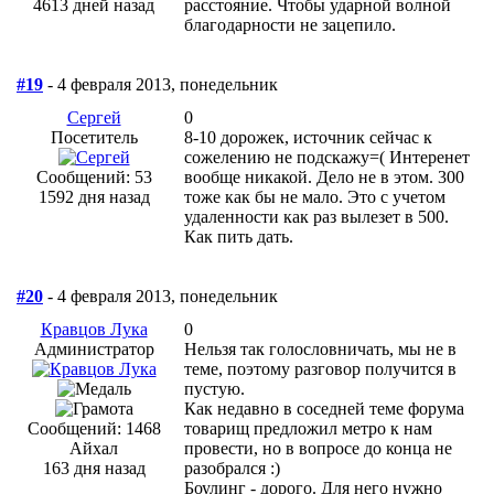
4613 дней назад
расстояние. Чтобы ударной волной
благодарности не зацепило.
#19
- 4 февраля 2013, понедельник
Сергей
0
Посетитель
8-10 дорожек, источник сейчас к
сожелению не подскажу=( Интеренет
Сообщений: 53
вообще никакой. Дело не в этом. 300
1592 дня назад
тоже как бы не мало. Это с учетом
удаленности как раз вылезет в 500.
Как пить дать.
#20
- 4 февраля 2013, понедельник
Кравцов Лука
0
Администратор
Нельзя так голословничать, мы не в
теме, поэтому разговор получится в
пустую.
Как недавно в соседней теме форума
Сообщений: 1468
товарищ предложил метро к нам
Айхал
провести, но в вопросе до конца не
163 дня назад
разобрался :)
Боулинг - дорого. Для него нужно