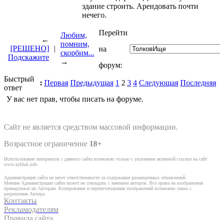
здание строить. Арендовать почти
нечего.
Перейти
Любим,
←
помним,
[РЕШЕНО]
|
на
скорбим...
Подскажите
→
форум:
Быстрый
:
Первая
Предыдущая
1
2
3
4
Следующая
Последняя
ответ
У вас нет прав, чтобы писать на форуме.
Сайт не является средством массовой информации.
Возрастное ограничение
18+
Использование материалов с данного сайта возможно только с указанием активной ссылки на сайт
www.aykhal.info
Администрация сайта не несет ответственности за содержание размещенных объявлений.
Мнение Администрации сайта может не совпадать с мнением авторов. Все права на изображения
принадлежат их Авторам. Копирование и перепечатывание изображений возможно лишь с
разрешения Автора.
Контакты
Рекламодателям
Правила сайта