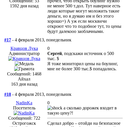
Сообщений: 53
прочел, чтоб открыть боулинг нужно
1592 дня назад
не менее 500 т.дол. Тут наверное есть
люди которые могут моложить такие
деньги, но я думаю им и без этого
хорошо=) А уж если москвичи
откроют что то подобное тут, то цены
будут далекооо заоблачными.
#17
- 4 февраля 2013, понедельник
Кравцов Лука
0
Администратор
Сергей
, подскажи источник о 500
тыс. $
Я тоже мониторил цены на боулинг,
мне не более 300 тыс.$ попадались.
Сообщений: 1468
Айхал
163 дня назад
#18
- 4 февраля 2013, понедельник
NadinKa
0
Посетитель
а сколько дорожек входит в
такую цену?!
Сообщений: 722
Острогожск
Сделал добро – отойди на безопасное