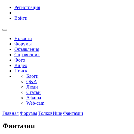
Регистрация
|
Войти
Новости
Форумы
Объявления
Справочник
Фото
Видео
Поиск
Блоги
Q&A
Люди
Статьи
Афиша
Web-cam
Главная
Форумы
ТолковИще
Фантазии
Фантазии