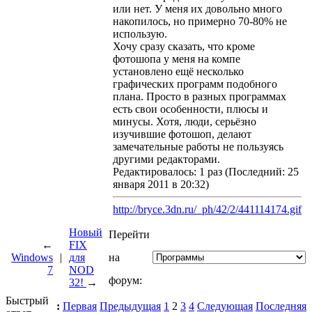
или нет. У меня их довольно много
накопилось, но примерно 70-80% не
использую.
Хочу сразу сказать, что кроме
фотошопа у меня на компе
установлено ещё несколько
графических программ подобного
плана. Просто в разных программах
есть свои особенности, плюсы и
минусы. Хотя, люди, серьёзно
изучившие фотошоп, делают
замечательные работы не пользуясь
другими редакторами.
Редактировалось: 1 раз (Последний: 25
января 2011 в 20:32)
http://bryce.3dn.ru/_ph/42/2/441114174.gif
Новый
Перейти
←
FIX
Windows
|
для
на
7
NOD
форум:
32!
→
Быстрый
:
Первая
Предыдущая
1
2
3
4
Следующая
Последняя