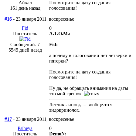
Айхал
Посмотрите на дату создания
161 день назад
голосования!
#16
- 23 января 2011, воскресенье
Fid
0
Посетитель
A.T.O.M.:
Сообщений: 7
Fid:
5545 дней назад
а почему в голосовании нет четверки и
пятерки?
Посмотрите на дату создания
голосования!
Ну да, не обращать внимания на даты
это мой грешок.
Летчик - иногда... вообще-то я
эндокринолог..
#17
- 23 января 2011, воскресенье
Psiheya
0
Посетитель
DemoN: