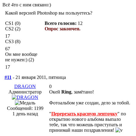
Всё 4то с ним связано:)
Какой версией Photoshop вы пользуетесь?
CS1 (0)
Всего голосов:
12
CS2 (2)
Опрос закончен.
17
CS3 (8)
67
Он мне вообще
не нужен:) (2)
17
#11
- 21 января 2011, пятница
DRAGON
0
Администратор
Окей
Ring
, замётано!
Фотоальбом уже создан, дело за тобой.
Сообщений: 1199
1 день назад
"
Перерезать красную ленточку
" по
открытию нового альбома выпало
тебе, так что можешь приступать и
принимай наши поздравления!