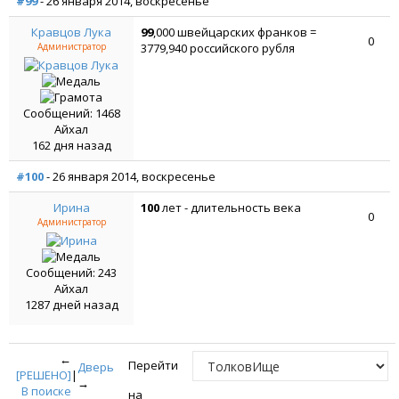
#99
- 26 января 2014, воскресенье
Кравцов Лука
99
,000 швейцарских франков =
0
Администратор
3779,940 российского рубля
Сообщений: 1468
Айхал
162 дня назад
#100
- 26 января 2014, воскресенье
Ирина
100
лет - длительность века
0
Администратор
Сообщений: 243
Айхал
1287 дней назад
←
Перейти
Дверь
[РЕШЕНО]
|
→
В поиске
на