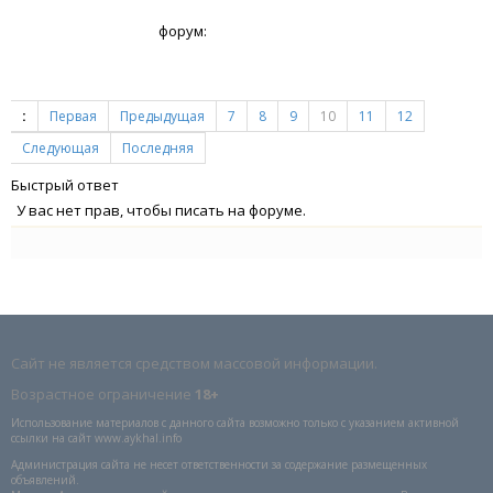
форум:
:
Первая
Предыдущая
7
8
9
10
11
12
Следующая
Последняя
Быстрый ответ
У вас нет прав, чтобы писать на форуме.
Сайт не является средством массовой информации.
Возрастное ограничение
18+
Использование материалов с данного сайта возможно только с указанием активной
ссылки на сайт www.aykhal.info
Администрация сайта не несет ответственности за содержание размещенных
объявлений.