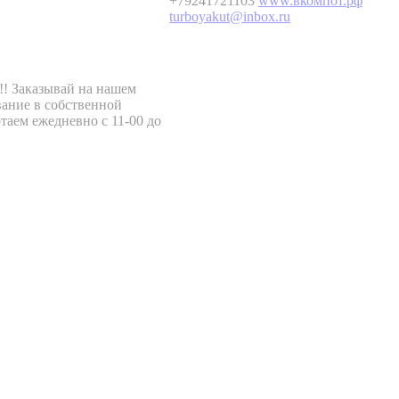
+79241721103
www.вкомпот.рф
turboyakut@inbox.ru
!! Заказывай на нашем
вание в собственной
таем ежедневно с 11-00 до