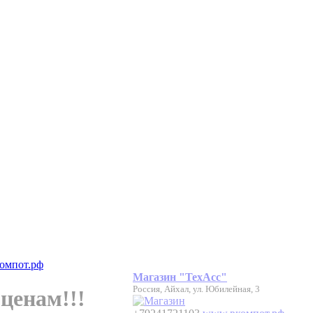
компот.рф
Магазин "ТехАсс"
Россия, Айхал, ул. Юбилейная, 3
ценам!!!