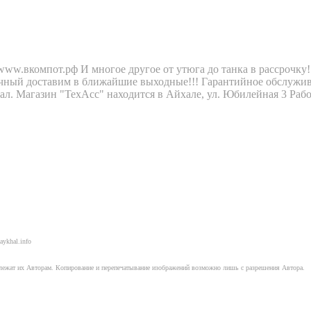
w.вкомпот.рф И многое другое от утюга до танка в рассрочку!
дачный доставим в ближайшие выходные!!! Гарантийное обслужи
ал. Магазин "ТехАсс" находится в Айхале, ул. Юбилейная 3 Рабо
aykhal.info
длежат их Авторам. Копирование и перепечатывание изображений возможно лишь с разрешения Автора.