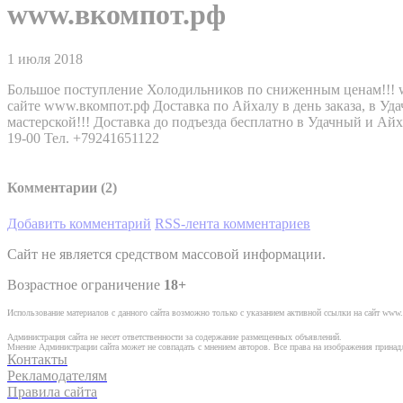
www.вкомпот.рф
1 июля 2018
Большое поступление Холодильников по сниженным ценам!!! ww
сайте www.вкомпот.рф Доставка по Айхалу в день заказа, в У
мастерской!!! Доставка до подъезда бесплатно в Удачный и Айх
19-00 Тел. +79241651122
Комментарии (
2
)
Добавить комментарий
RSS-лента комментариев
Сайт не является средством массовой информации.
Возрастное ограничение
18+
Использование материалов с данного сайта возможно только с указанием активной ссылки на сайт www.
Администрация сайта не несет ответственности за содержание размещенных объявлений.
Мнение Администрации сайта может не совпадать с мнением авторов. Все права на изображения прина
Контакты
Рекламодателям
Правила сайта