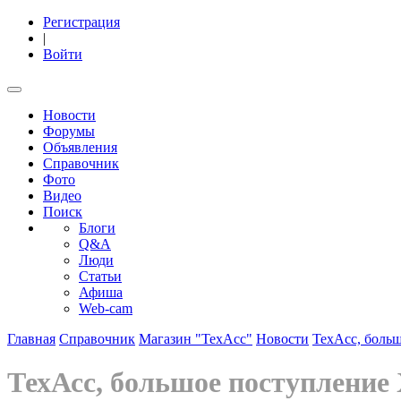
Регистрация
|
Войти
Новости
Форумы
Объявления
Справочник
Фото
Видео
Поиск
Блоги
Q&A
Люди
Статьи
Афиша
Web-cam
Главная
Справочник
Магазин "ТехАсс"
Новости
​ТехАсс, бол
​ТехАсс, большое поступлени