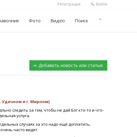
Регистрация
Войти
|
равочник
Фото
Видео
Поиск
Добавить новость или статью
. Удачном и г. Мирном)
льно следить за тем, чтобы не дай Бог кто-то и что-
дельная успуга.
отдельных случаях за это надо ещё доплатить,
 очень часто видят.