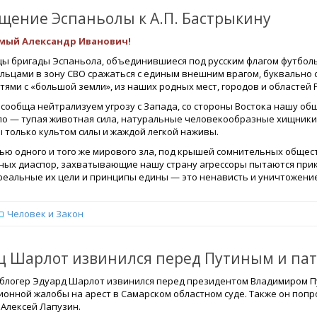
щение Эспаньолы к А.П. Бастрыкину
мый Александр Иванович!
цы бригады Эспаньола, объединившиеся под русским флагом футбол
льцами в зону СВО сражаться с единым внешним врагом, буквально с
тями с «большой земли», из наших родных мест, городов и областей 
 сообща нейтрализуем угрозу с Запада, со стороны Востока нашу о
ло — тупая животная сила, натуральные человекообразные хищники, 
 только культом силы и жаждой легкой наживы.
ью одного и того же мирового зла, под крышей сомнительных обще
ных диаспор, захватывающие нашу страну агрессоры пытаются прик
реальные их цели и принципы едины — это ненависть и уничтожение
Человек и Закон
ц Шарлот извинился перед Путиным и па
 блогер Эдуард Шарлот извинился перед президентом Владимиром П
ионной жалобы на арест в Самарском областном суде. Также он попр
 Алексей Лапузин.