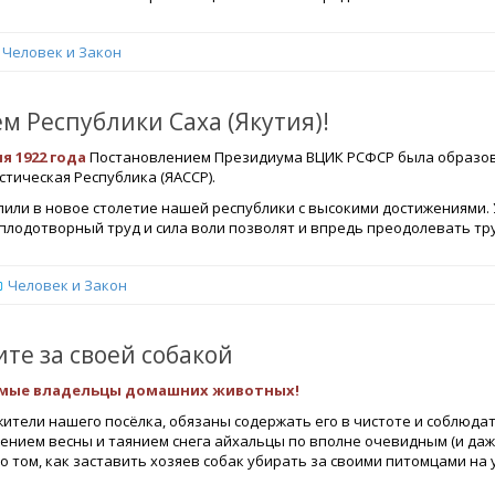
Человек и Закон
м Республики Саха (Якутия)!
ля 1922 года
Постановлением Президиума ВЦИК РСФСР была образов
тическая Республика (ЯАССР).
пили в новое столетие нашей республики с высокими достижениями. 
плодотворный труд и сила воли позволят и впредь преодолевать тру
Человек и Закон
ите за своей собакой
мые владельцы домашних животных!
жители нашего посёлка, обязаны содержать его в чистоте и соблюда
ением весны и таянием снега айхальцы по вполне очевидным (и да
о том, как заставить хозяев собак убирать за своими питомцами на 