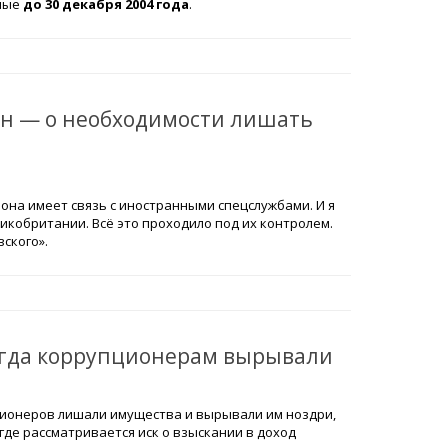
нные
до 30 декабря 2004 года
.
ин — о необходимости лишать
она имеет связь с иностранными спецслужбами. И я
кобритании. Всё это проходило под их контролем.
ского».
когда коррупционерам вырывали
ционеров лишали имущества и вырывали им ноздри,
где рассматривается иск о взыскании в доход