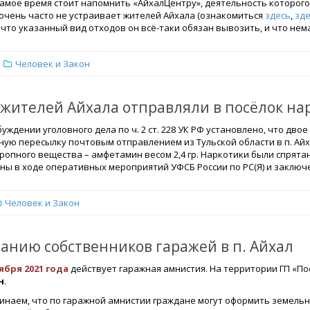
самое время стоит напомнить «АйхалЦентру», деятельность которого
 очень часто не устраивает жителей Айхала (ознакомиться
здесь
,
зд
 что указанный вид отходов он всё-таки обязан вывозить, и что не
Человек и Закон
 жителей Айхала отправляли в посёлок на
уждении уголовного дела по ч. 2 ст. 228 УК РФ установлено, что двое
ую пересылку почтовым отправлением из Тульской области в п. Айха
тропного вещества – амфетамин весом 2,4 гр. Наркотики были спрят
ны в ходе оперативных мероприятий УФСБ России по РС(Я) и заключ
Человек и Закон
анию собственников гаражей в п. Айхал
ября 2021 года
действует гаражная амнистия. На территории ГП «По
н
.
инаем, что по гаражной амнистии граждане могут оформить земельн