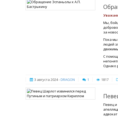
Обра
Уважае
Мы, бой
доброво
за новос
Пока мы
людей з
движимы
С помощ
непонят
Однако 
3 августа 2024 -
DRAGON
1
1817
Певе
Певец и
апелляц
адвокат