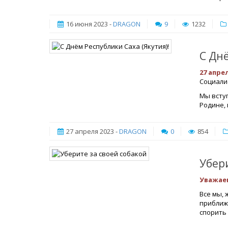
16 июня 2023 -
DRAGON
9
1232
С Днё
27 апре
Социалис
Мы всту
Родине, 
27 апреля 2023 -
DRAGON
0
854
​Убер
Уважае
Все мы, 
приближ
спорить 