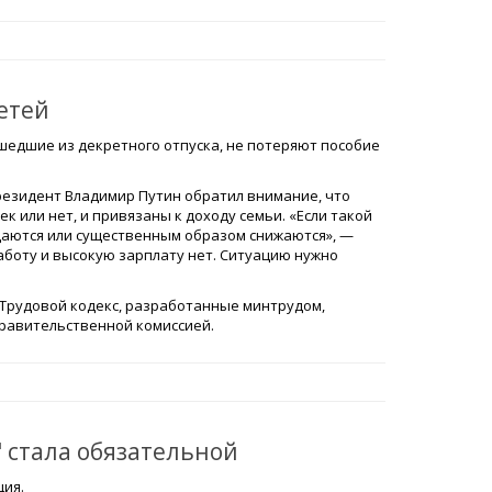
етей
шедшие из декретного отпуска, не потеряют пособие
езидент Владимир Путин обратил внимание, что
к или нет, и привязаны к доходу семьи. «Если такой
щаются или существенным образом снижаются», —
работу и высокую зарплату нет. Ситуацию нужно
Трудовой кодекс, разработанные минтрудом,
равительственной комиссией.
 стала обязательной
ция.