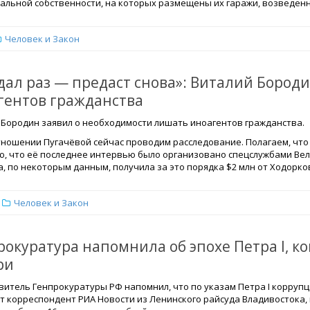
альной собственности, на которых размещены их гаражи, возведе
Человек и Закон
дал раз — предаст снова»: Виталий Бород
гентов гражданства
 Бородин заявил о необходимости лишать иноагентов гражданства.
тношении Пугачёвой сейчас проводим расследование. Полагаем, что 
ю, что её последнее интервью было организовано спецслужбами Вели
, по некоторым данным, получила за это порядка $2 млн от Ходорков
Человек и Закон
рокуратура напомнила об эпохе Петра I, 
ри
витель Генпрокуратуры РФ напомнил, что по указам Петра I корруп
т корреспондент РИА Новости из Ленинского райсуда Владивостока, 