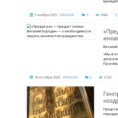
муницип
7 ноября 2025 -
DRAGON
0
2066
«Пре
иноа
Виталий
«Мы в о
допуска
Пугачёва
18 октября 2025 -
DRAGON
0
2128
Генп
нозд
Предста
передае