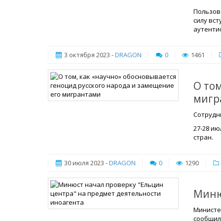
Пользова
силу вс
аутентиф
3 октября 2023 -
DRAGON
0
1461
О то
мигр
Сотрудн
27-28 и
стран.
30 июля 2023 -
DRAGON
0
1290
Миню
Министе
сообщил