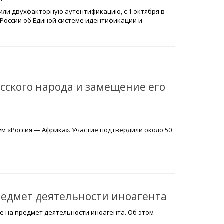
чили двухфакторную аутентификацию, с 1 октября в
России об Единой системе идентификации и
усского народа и замещение его
ум «Россия — Африка». Участие подтвердили около 50
редмет деятельности иноагента
е на предмет деятельности иноагента. Об этом