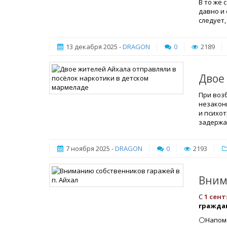
В то же 
давно и
следует,
13 декабря 2025 -
DRAGON
0
2189
Двое
При возб
незаконн
и психо
задержа
7 ноября 2025 -
DRAGON
0
2193
Вним
С
1 сент
гражда
⚪️Напом