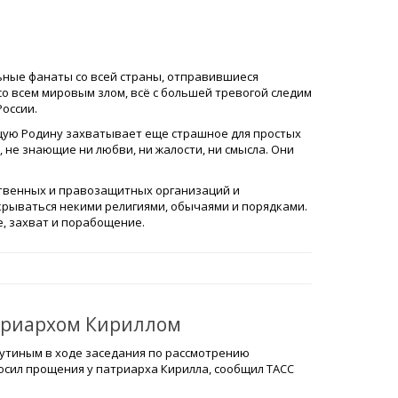
ьные фанаты со всей страны, отправившиеся
о всем мировым злом, всё с большей тревогой следим
России.
бщую Родину захватывает еще страшное для простых
не знающие ни любви, ни жалости, ни смысла. Они
ственных и правозащитных организаций и
рываться некими религиями, обычаями и порядками.
, захват и порабощение.
триархом Кириллом
утиным в ходе заседания по рассмотрению
осил прощения у патриарха Кирилла, сообщил ТАСС