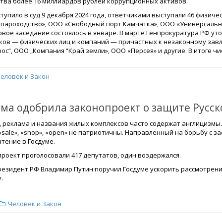
ства более 16 миллиардов рублей коррупционных активов.
тупило в суд 9 декабря 2024 года, ответчиками выступали 46 физиче
 пароходство», ООО «Свободный порт Камчатка», ООО «Универсаль
рвое заседание состоялось в январе. В марте Генпрокуратура РФ ут
ков — физических лиц и компаний — причастных к незаконному завл
ос“, ООО „Компания “Край земли», ООО «Персея» и другие. В итоге чи
еловек и Закон
ума одобрила законопроект о защите Русск
 реклама и названия жилых комплексов часто содержат англицизмы. 
 «sale», «shop», «open» не патриотичны. Направленный на борьбу с
тение в Госдуме.
проект проголосовали 417 депутатов, один воздержался.
резидент РФ Владимир Путин поручил Госдуме ускорить рассмотрени
.
Человек и Закон