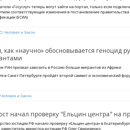
тели «Госуслуг» теперь могут зайти на портал, только если подклю
тупили соответствующие изменения в постановление правительства 
икации (ЕСИА).
Человек и Закон
м, как «научно» обосновывается геноцид р
антами
ик РАН призвал завозить в Россию больше мигрантов из Африки.
юля в Санкт-Петербурге пройдёт второй саммит и экономический фор
Человек и Закон
ст начал проверку "Ельцин центра" на п
рство юстиции РФ начало проверку «Ельцин центра» в Екатеринбург
 заместитель министра юстиции РФ Олег Свириденко.