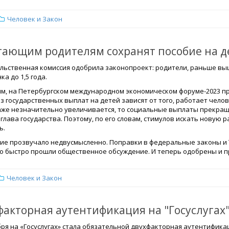
Человек и Закон
тающим родителям сохранят пособие на д
льственная комиссия одобрила законопроект: родители, раньше вы
ка до 1,5 года.
м, на Петербургском международном экономическом форуме-2023 пр
з государственных выплат на детей зависят от того, работает челове
аже незначительно увеличивается, то социальные выплаты прекра
глава государства. Поэтому, по его словам, стимулов искать новую 
ь.
ие прозвучало недвусмысленно. Поправки в федеральные законы и 
о быстро прошли общественное обсуждение. И теперь одобрены и п
Человек и Закон
факторная аутентификация на "Госуслугах"
бря на «Госуслугах» стала обязательной двухфакторная аутентифика