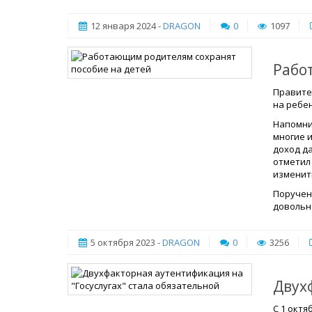
12 января 2024 -
DRAGON
0
1097
Рабо
Правите
на ребен
Напомни
многие и
доход д
отметил 
изменит
Поручен
довольн
5 октября 2023 -
DRAGON
0
3256
Двух
С 1 октя