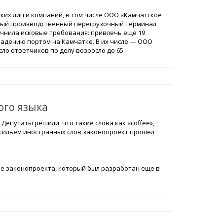
ских лиц и компаний, в том числе ООО «Камчатское
ный производственный перегрузочный терминал
очнила исковые требования: привлечь еще 19
адению портом на Камчатке. В их числе — ООО
сло ответчиков по делу возросло до 65.
ого языка
Депутаты решили, что такие слова как «coffee»,
 засильем иностранных слов законопроект прошел
е законопроекта, который был разработан еще в