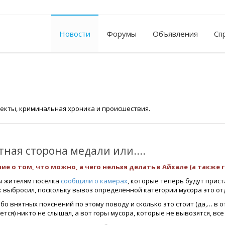
Новости
Форумы
Объявления
Сп
екты, криминальная хроника и происшествия.
ная сторона медали или....
ие о том, что можно, а чего нельзя делать в Айхале (а также г
 жителям посёлка
сообщили о камерах
, которые теперь будут приста
к выбросил, поскольку вывоз определённой категории мусора это от
бо внятных пояснений по этому поводу и сколько это стоит (да,… в 
тся) никто не слышал, а вот горы мусора, которые не вывозятся, все