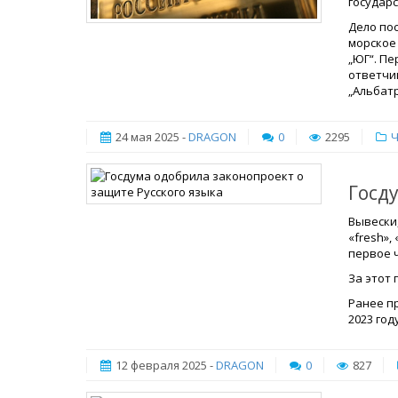
государ
Дело пос
морское
„ЮГ“. Пе
ответчи
„Альбатр
24 мая 2025 -
DRAGON
0
2295
Ч
Госд
Вывески,
«fresh»,
первое ч
За этот 
Ранее п
2023 году
12 февраля 2025 -
DRAGON
0
827