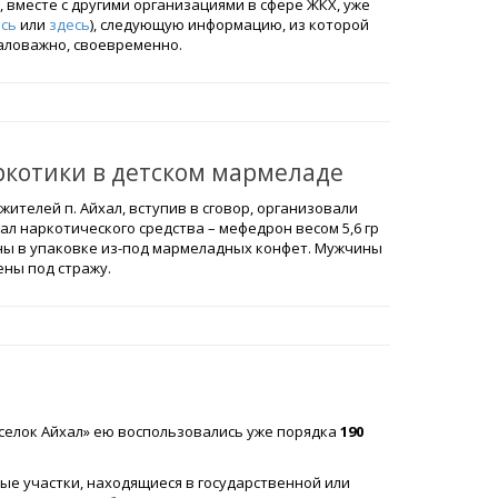
, вместе с другими организациями в сфере ЖКХ, уже
есь
или
здесь
), следующую информацию, из которой
маловажно, своевременно.
ркотики в детском мармеладе
 жителей п. Айхал, вступив в сговор, организовали
л наркотического средства – мефедрон весом 5,6 гр
аны в упаковке из-под мармеладных конфет. Мужчины
ены под стражу.
селок Айхал» ею воспользовались уже порядка
190
ые участки, находящиеся в государственной или