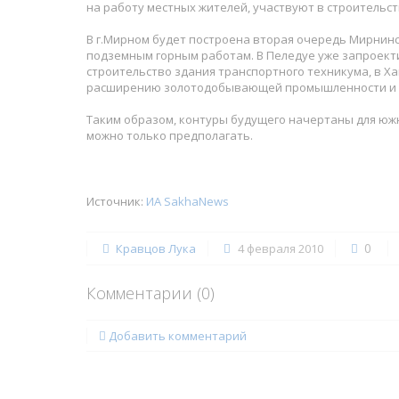
на работу местных жителей, участвуют в строительст
В г.Мирном будет построена вторая очередь Мирнинск
подземным горным работам. В Пеледуе уже запроекти
строительство здания транспортного техникума, в Х
расширению золотодобывающей промышленности и 
Таким образом, контуры будущего начертаны для южн
можно только предполагать.
Источник:
ИА SakhaNews
0
Кравцов Лука
4 февраля 2010
Комментарии (
0
)
Добавить комментарий