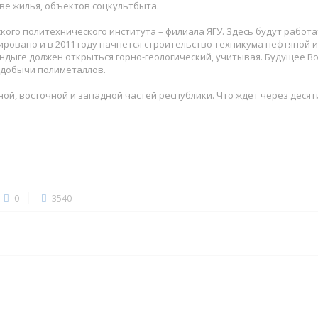
ве жилья, объектов соцкультбыта.
ого политехнического института – филиала ЯГУ. Здесь будут работ
ровано и в 2011 году начнется строительство техникума нефтяной 
андыге должен открыться горно-геологический, учитывая. Будущее В
добычи полиметаллов.
ой, восточной и западной частей республики. Что ждет через десят
0
3540