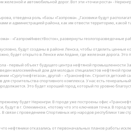
елезной и автомобильной дорог. Вот эти «точки роста» - Нерюнгри,
тырова, отведена роль «базы «Газпрома». „Газовики будут располага
ами и администрацией района, как им отвести территорию, какой та
рома» - «ГазпромИнвестВосток», развернуты геологоразведочные ра
ловно, будут созданы в районе Ленска, чтобы отделить ценные ком
жно, будет открыто в Ленске или Алдане, где железная дорога. Это
кола - первый объект будущего центра нефтяной промышленности З
т введен малосемейный дом для молодых специалистов нефтяной про
нии «Сургутнефтегаза», другой – «Транснефти». Строится детский са
 для строительства спортивного комплекса. У нас есть генеральный
родолжается. Это будет хороший город, который по уровню благоус
режнему будет Нерюнгри. В городе уже построены офис «Транснефт
, будут в г. Олекминске, «потому что это ключевая точка. В город п
 В связи с проведением Спортивных игр народов республики там стр
 что нефтяники отказались от первоначальных планов работы искл