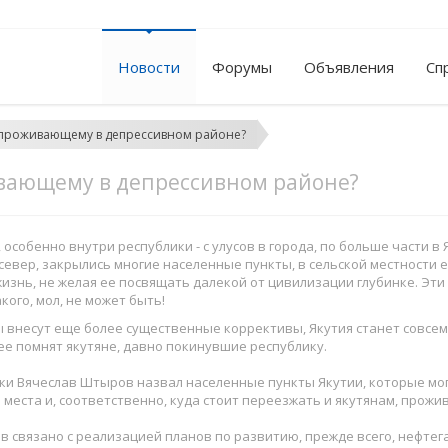
Новости
Форумы
Объявления
Сп
, проживающему в депрессивном районе?
ивающему в депрессивном районе?
обенно внутри республики - с улусов в города, по больше части в 
север, закрылись многие населенные пункты, в сельской местности 
знь, не желая ее посвящать далекой от цивилизации глубинке. Эти 
ого, мол, не может быть!
внесут еще более существенные коррективы, Якутия станет совсем д
й ее помнят якутяне, давно покинувшие республику.
ки Вячеслав Штыров назвал населенные пункты Якутии, которые мог
 места и, соответственно, куда стоит переезжать и якутянам, прож
 связано с реализацией планов по развитию, прежде всего, нефтег