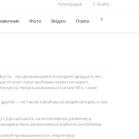
Регистрация
Войти
|
равочник
Фото
Видео
Поиск
Якутск, - продолжающийся последние двадцать лет,
еще острее стала проблема нехватки невест,
процессы предсказывались в начале 90-х, такие
ругой — не такой, какой мы ее видим сегодня, и тем
ут рассчитывать на интенсивное развитие в
ивающим в явно депрессивных районах республики.
азовой промышленности, энергетики,