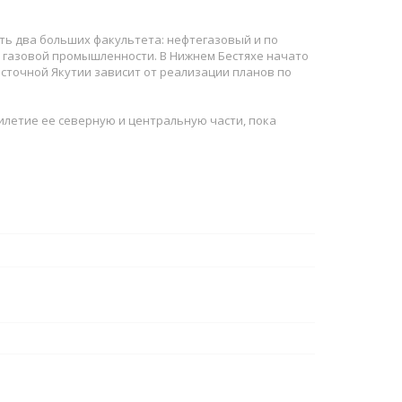
ать два больших факультета: нефтегазовый и по
и газовой промышленности. В Нижнем Бестяхе начато
осточной Якутии зависит от реализации планов по
илетие ее северную и центральную части, пока