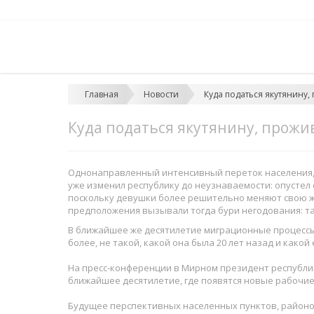
Главная
Новости
Куда податься якутянину
Куда податься якутянину, прож
Однонаправленный интенсивный переток населения, ос
уже изменил республику до неузнаваемости: опустел 
поскольку девушки более решительно меняют свою жи
предположения вызывали тогда бури негодования: так
В ближайшее же десятилетие миграционные процессы 
более, не такой, какой она была 20 лет назад и како
На пресс-конференции в Мирном президент республи
ближайшее десятилетие, где появятся новые рабочие
Будущее перспективных населенных пунктов, районов