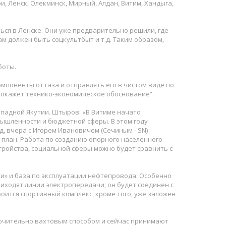
 Ленск, Олекминск, Мирный, Алдан, Витим, Хандыга,
ться в Ленске. Они уже предварительно решили, где
м должен быть соцкультбыт и т.д. Таким образом,
боты.
поненты от газа и отправлять его в чистом виде по
 покажет технико-экономическое обоснование“.
ападной Якутии. Штыров: «В Витиме начато
мышленности и бюджетной сферы. В этом году
д, вчера с Игорем Ивановичем (Сечиным - SN)
 план. Работа по созданию опорного населенного
тройства, социальной сферы можно будет сравнить с
и» и база по эксплуатации нефтепровода. Особенно
риходят линии электропередачи, он будет соединен с
оится спортивный комплекс, кроме того, уже заложен
ючительно вахтовым способом и сейчас принимают