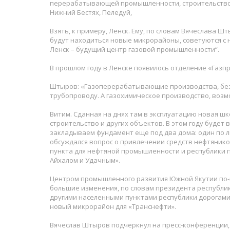
перерабатывающей промышленности, строительством ж
Нижний Бестях, Пеледуй,
Взять, к примеру, Ленск. Ему, по словам Вячеслава Ш
будут находиться новые микрорайоны, советуются с н
Ленск – будущий центр газовой промышленности“.
В прошлом году в Ленске появилось отделение «Газп
Штыров: «Газоперерабатывающие производства, безус
трубопроводу. А газохимическое производство, возмо
Витим. Сданная на днях там в эксплуатацию новая ш
строительство и других объектов. В этом году буде
закладываем фундамент еще под два дома: один по ли
обсуждался вопрос о привлечении средств нефтяников
пункта для нефтяной промышленности и республики п
Айхалом и Удачным».
Центром промышленного развития Южной Якутии по-п
большие изменения, по словам президента республики
другими населенными пунктами республики дорогами.
новый микрорайон для «Транснефти».
Вячеслав Штыров подчеркнул на пресс-конференции,